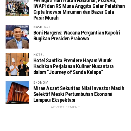
Peringati Hari Hutan Nasional, PUSKAB,
IWAPI dan RS Muna Anggita Gelar Pelatihan
Cipta Inovasi Minuman dan Bazar Gula
Pasir Murah
NASIONAL
Boni Hargens: Wacana Pergantian Kapolri
Rugikan Presiden Prabowo
HOTEL
Hotel Santika Premiere Hayam Wuruk
Hadirkan Perjalanan Kuliner Nusantara
dalam “Journey of Sunda Kelapa”
EKONOMI
Mirae Asset Sekuritas Nilai Investor Masih
Selektif Meski Pertumbuhan Ekonomi
Lampaui Ekspektasi
ADVERTISEMENT