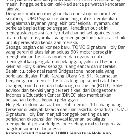
mesin, hingga perbaikan kaki-kaki serta perwatan kendaraan
lainnya.
Dengan komitmen menghadirkan one stop automotive
solution, TOMO Signature dirancang untuk memberikan
pengalaman layanan yang lebih profesional, nyaman, dan
berkelas bagi setiap pelanggan. Kehadiran outlet ini
menegaskan posisi family retail channel sebagai destinasi
utama bagi masyarakat yang menginginkan kualitas terbaik
untuk perawatan kendaraan mereka.
Sebagai bagian dari konsep baru, TOMO Signature Holy Ban
yang berdiri di atas lahan seluas 507 meter persegi ini
menghadirkan fasilitas modern dan nyaman untuk
meningkatkan pengalaman pelanggan, yakni coffeshop
kekinian Holy’s Brew sebagai ruang santai dan interaksi.
Selain itu, toko ritel resmi Bridgestone Indonesia yang
berlokasi di Jalan Pluit Karang Utara No. 51, Kecamatan
Penjaringan ini memiliki fasilitas lengkap seperti alat tire
changer, road force, dan balancing on the car (BOTC). Sales
advisor dan teknisi yang tersertifikasi dari Bridgestone
Indonesia Education Center (BINEC) siap memberikan
pelayanan terbaik kepada pelanggan.
Holy Ban Indonesia saat ini telah memiliki 10 cabang yang
tersebar di wilayah Jakarta dan luar Jakarta. Kehadiran TOMO
Signature Holy Ban menjadi tonggak penting dalam
perjalanan ekspansi dan inovasi layanan, sekaligus
memperkuat posisi Bridgestone sebagai mitra terpercaya
bagi konsumen di Indonesia.
Promo Grand Opening TOMO Signature Holy Ban