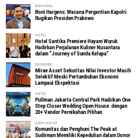
NASIONAL
Boni Hargens: Wacana Pergantian Kapolri
Rugikan Presiden Prabowo
HOTEL
Hotel Santika Premiere Hayam Wuruk
Hadirkan Perjalanan Kuliner Nusantara
dalam “Journey of Sunda Kelapa”
EKONOMI
Mirae Asset Sekuritas Nilai Investor Masih
Selektif Meski Pertumbuhan Ekonomi
Lampaui Ekspektasi
HOTEL
Pullman Jakarta Central Park Hadirkan One
Step Closer Wedding Open House dengan
20+ Vendor Pernikahan Pilihan
GAYA HIDUP
Komunitas dan Penghuni The Peak at
Sudirman Memiliki Kepedulian dalam Donor