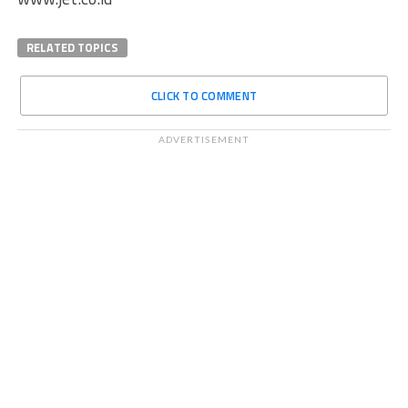
RELATED TOPICS
CLICK TO COMMENT
ADVERTISEMENT