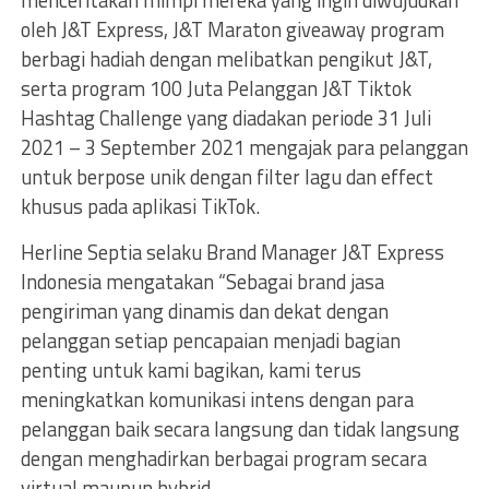
menceritakan mimpi mereka yang ingin diwujudkan
oleh J&T Express, J&T Maraton giveaway program
berbagi hadiah dengan melibatkan pengikut J&T,
serta program 100 Juta Pelanggan J&T Tiktok
Hashtag Challenge yang diadakan periode 31 Juli
2021 – 3 September 2021 mengajak para pelanggan
untuk berpose unik dengan filter lagu dan effect
khusus pada aplikasi TikTok.
Herline Septia selaku Brand Manager J&T Express
Indonesia mengatakan “Sebagai brand jasa
pengiriman yang dinamis dan dekat dengan
pelanggan setiap pencapaian menjadi bagian
penting untuk kami bagikan, kami terus
meningkatkan komunikasi intens dengan para
pelanggan baik secara langsung dan tidak langsung
dengan menghadirkan berbagai program secara
virtual maupun hybrid.