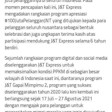
juta pelanggannya di seluruh Indonesia. Pada
momen pencapaian kali ini, J&T Express
mengadakan rangkaian program apresiasi
#100JutaPelangganJNT yang ditujukan kepada para
pelanggan seluruh nusantara sebagai bentuk
selebrasi dan juga ungkapan terima kasih atas
partisipasi mendukung J&T Express selama 6 tahun
berdiri.
Sejumlah rangkaian program digital dan social media
diselenggarakan J&T Express untuk
memaksimalkan kondisi PPKM di sebagian besar
wilayah di Indonesia saat ini, diantaranya program
J&T Gapai Mimpimu 2, program yang sukses
diselenggarakan tahun 2020 lalu kini kembali ini
berlangsung sejak 17 Juli – 27 Agustus 2021
dengan mengajak para pelanggan untuk