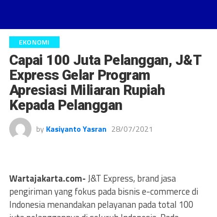
EKONOMI
Capai 100 Juta Pelanggan, J&T
Express Gelar Program
Apresiasi Miliaran Rupiah
Kepada Pelanggan
by
Kasiyanto Yasran
28/07/2021
Wartajakarta.com-
J&T Express, brand jasa
pengiriman yang fokus pada bisnis e-commerce di
Indonesia menandakan pelayanan pada total 100