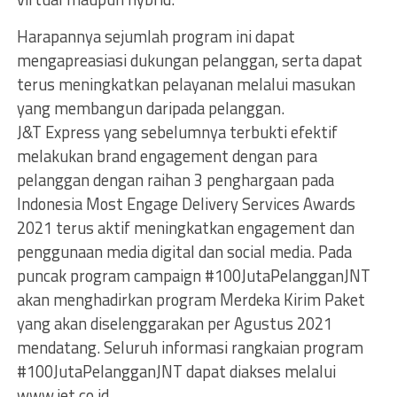
Harapannya sejumlah program ini dapat
mengapreasiasi dukungan pelanggan, serta dapat
terus meningkatkan pelayanan melalui masukan
yang membangun daripada pelanggan.
J&T Express yang sebelumnya terbukti efektif
melakukan brand engagement dengan para
pelanggan dengan raihan 3 penghargaan pada
Indonesia Most Engage Delivery Services Awards
2021 terus aktif meningkatkan engagement dan
penggunaan media digital dan social media. Pada
puncak program campaign #100JutaPelangganJNT
akan menghadirkan program Merdeka Kirim Paket
yang akan diselenggarakan per Agustus 2021
mendatang. Seluruh informasi rangkaian program
#100JutaPelangganJNT dapat diakses melalui
www.jet.co.id