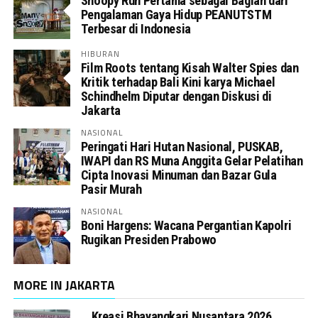
Snoopy Run Pertama sebagai Bagian dari
Pengalaman Gaya Hidup PEANUTSTM
Terbesar di Indonesia
HIBURAN
Film Roots tentang Kisah Walter Spies dan
Kritik terhadap Bali Kini karya Michael
Schindhelm Diputar dengan Diskusi di
Jakarta
NASIONAL
Peringati Hari Hutan Nasional, PUSKAB,
IWAPI dan RS Muna Anggita Gelar Pelatihan
Cipta Inovasi Minuman dan Bazar Gula
Pasir Murah
NASIONAL
Boni Hargens: Wacana Pergantian Kapolri
Rugikan Presiden Prabowo
MORE IN JAKARTA
Kreasi Bhayangkari Nusantara 2026