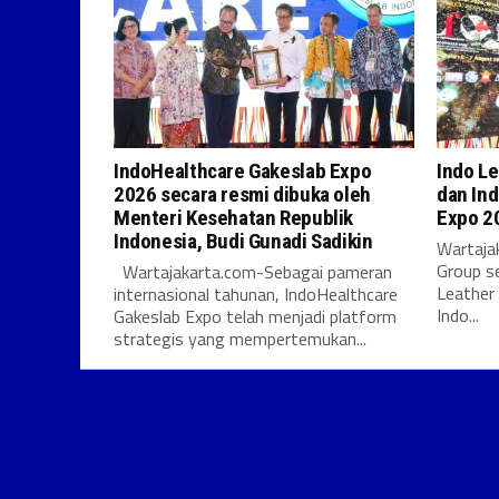
IndoHealthcare Gakeslab Expo
Indo Le
2026 secara resmi dibuka oleh
dan Ind
Menteri Kesehatan Republik
Expo 2
Indonesia, Budi Gunadi Sadikin
Wartajak
Group s
Wartajakarta.com-Sebagai pameran
Leather
internasional tahunan, IndoHealthcare
Indo...
Gakeslab Expo telah menjadi platform
strategis yang mempertemukan...