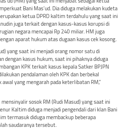
Mas’ud (HM) yang saat ini menjabat sebagai ketua
perkuat Bani Mas’ud. Dia diduga melakukan kudeta
rupakan ketua DPRD kaltim terdahulu yang saat ini
anudin juga terkait dengan kasus-kasus korupsi di
rugian negara mencapai Rp 240 miliar. HM juga
 dengan aparat hukum atas dugaan kasus cek kosong.
) yang saat ini menjadi orang nomor satu di
kan dengan kasus hukum, saat ini pihaknya diduga
mbangan KPK terkait kasus kepala Satker BPJPN
 dilakukan pendalaman oleh KPK dan berbekal
k awal yang mengarah pada keterlibatan RM,”
 mensinyalir sosok RM (Rudi Masud) yang saat ini
nur Kaltim diduga menjadi pengendali dari klan Bani
altim termasuk diduga membackup beberapa
mlah saudaranya tersebut.