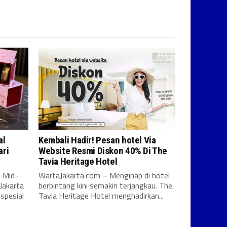
al
Kembali Hadir! Pesan hotel Via
ari
Website Resmi Diskon 40% Di The
Tavia Heritage Hotel
 Mid-
WartaJakarta.com – Menginap di hotel
Jakarta
berbintang kini semakin terjangkau. The
spesial
Tavia Heritage Hotel menghadirkan...