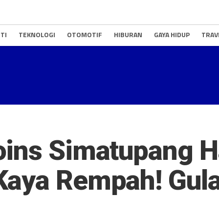
TI
TEKNOLOGI
OTOMOTIF
HIBURAN
GAYA HIDUP
TRAV
oins Simatupang H
aya Rempah! Gulai