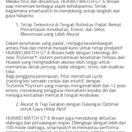
Melalui fitur dan desainnya, HUAWEI WATCH GT 6 Brown
siap menemani berbagai aspek kehidupanmu. Simak
bagaimana smartwatch ini mendukung setiap langkah dan
gaya hidupmu:
Tetap Terkontrol di Tengah Rutinitas Padat Berkat
Pemantauan Kesehatan, Emosi, dan Siklus
Menstruasi yang Lebih Akurat
Dalam keseharian yang padat, menjaga keseimbangan
antara fisik dan mental menjadi kunci untuk tetap produktif.
HUAWEI WATCH GT 6 Brown hadir dengan teknologi
All-
new TruSense™,
sistem pemantauan kesehatan terbaru dari
Huawei yang menghadirkan akurasi lebih tinggi untuk
memantau detak jantung, kadar oksigen, stres, dan kualitas
tidur.
Bagi pengguna perempuan, fitur
menstrual cycle
tracking
kini semakin cerdas dan intuitif, dengan
TruSense™System yang mampu mengenali lebih dari 12 jenis
emosi, mendukung pengguna memahami kondisi diri dan
menjaga kestabilan mental di tengah kesibukan.
Akurat di Tiap Gerakan dengan Dukungan Optimal
untuk Gaya Hidup Aktif
HUAWEI WATCH GT 6 Brown juga mendukung aktivitas
olahraga dan petualangan ringan. Dilengkapi dengan lebih dari
100 mode olahraga,
smartwatch
ini memantau performa