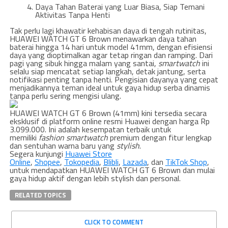
Daya Tahan Baterai yang Luar Biasa, Siap Temani
Aktivitas Tanpa Henti
Tak perlu lagi khawatir kehabisan daya di tengah rutinitas,
HUAWEI WATCH GT 6 Brown menawarkan daya tahan
baterai hingga 14 hari untuk model 41mm, dengan efisiensi
daya yang dioptimalkan agar tetap ringan dan ramping. Dari
pagi yang sibuk hingga malam yang santai,
smartwatch
ini
selalu siap mencatat setiap langkah, detak jantung, serta
notifikasi penting tanpa henti. Pengisian dayanya yang cepat
menjadikannya teman ideal untuk gaya hidup serba dinamis
tanpa perlu sering mengisi ulang.
HUAWEI WATCH GT 6 Brown (41mm) kini tersedia secara
eksklusif di platform online resmi Huawei dengan harga Rp
3.099.000. Ini adalah kesempatan terbaik untuk
memiliki
fashion smartwatch
premium dengan fitur lengkap
dan sentuhan warna baru yang
stylish
.
Segera kunjungi
Huawei Store
Online
,
Shopee
,
Tokopedia
,
Blibli
,
Lazada
, dan
TikTok Shop
,
untuk mendapatkan HUAWEI WATCH GT 6 Brown dan mulai
gaya hidup aktif dengan lebih stylish dan personal.
RELATED TOPICS
CLICK TO COMMENT