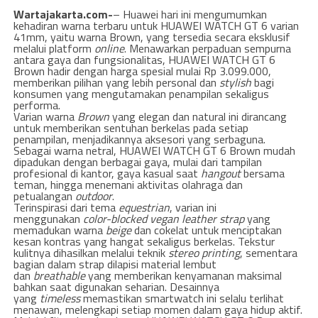
Wartajakarta.com-
– Huawei hari ini mengumumkan
kehadiran warna terbaru untuk HUAWEI WATCH GT 6 varian
41mm, yaitu warna Brown, yang tersedia secara eksklusif
melalui platform
online
. Menawarkan perpaduan sempurna
antara gaya dan fungsionalitas, HUAWEI WATCH GT 6
Brown hadir dengan harga spesial mulai Rp 3.099.000,
memberikan pilihan yang lebih personal dan
stylish
bagi
konsumen yang mengutamakan penampilan sekaligus
performa.
Varian warna
Brown
yang elegan dan natural ini dirancang
untuk memberikan sentuhan berkelas pada setiap
penampilan, menjadikannya aksesori yang serbaguna.
Sebagai warna netral, HUAWEI WATCH GT 6 Brown mudah
dipadukan dengan berbagai gaya, mulai dari tampilan
profesional di kantor, gaya kasual saat
hangout
bersama
teman, hingga menemani aktivitas olahraga dan
petualangan
outdoor
.
Terinspirasi dari tema
equestrian
, varian ini
menggunakan
color-blocked vegan leather strap
yang
memadukan warna
beige
dan cokelat untuk menciptakan
kesan kontras yang hangat sekaligus berkelas. Tekstur
kulitnya dihasilkan melalui teknik
stereo printing
, sementara
bagian dalam strap dilapisi material lembut
dan
breathable
yang memberikan kenyamanan maksimal
bahkan saat digunakan seharian. Desainnya
yang
timeless
memastikan smartwatch ini selalu terlihat
menawan, melengkapi setiap momen dalam gaya hidup aktif.