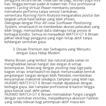
pengguna secara detail, mulai dari lari pagi, latihan yoga sore
hari, hingga bermain padel di malam hari. Fitur profesional
seperti
Cycling Virtual Power
membantu pesepeda
memahami performa tanpa sensor tambahan,
sementara
Running Form Analysis
menganalisis postur dan
langkah untuk hasil latihan yang lebih efisien.
Dilengkapi dengan fitur
All-new Sunflower Positioning
System,
smartwatch ini memberikan akurasi pelacakan yang
lebih tinggi, memastikan data olahraga tetap presisi di
berbagai kondisi. Semua ini menjadikan WATCH GT 6 Brown
pilihan ideal bagi pengguna yang ingin tetap aktif tanpa
kehilangan sentuhan gaya.
Desain Premium dan Serbaguna yang Menyatu
dengan Gaya Hidup Modern
Warna Brown yang lembut dan natural pada varian ini
menghadirkan kesan hangat dan elegan di setiap
kesempatan. Dirancang dengan
pivoting loop lugs
pada
bagian
strap
,
smartwatch
ini dapat menyesuaikan bentuk
pergelangan tangan dengan lebih fleksibel, memberikan
kenyamanan maksimal sekaligus tampilan yang lebih rapi.
HUAWEI WATCH GT 6 Brown mudah dipadukan dengan
berbagai gaya, dari tampilan profesional di kantor hingga
gaya kasual saat akhir pekan.
HUAWEI WATCH GT 6 Brown memadukan fungsi canggih
dengan sentuhan estetika, menjadikannya aksesori fashion
yang selalu relevan bagi perempuan aktif masa kini.