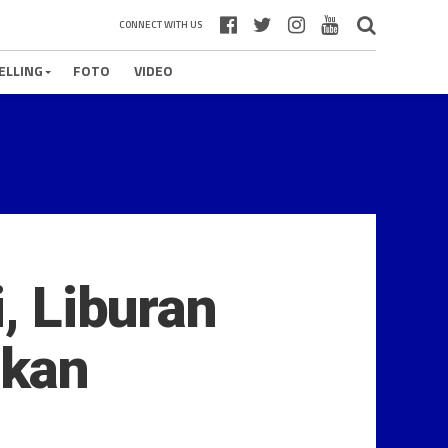
CONNECT WITH US
ELLING
FOTO
VIDEO
i, Liburan
gkan