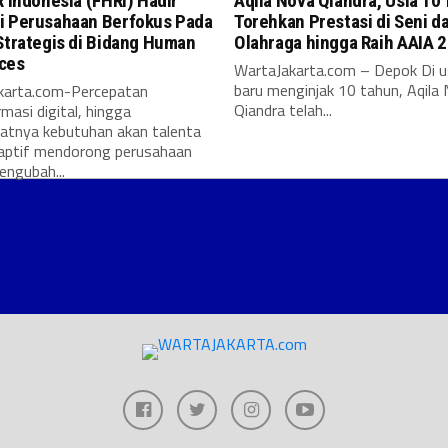
R Indonesia (FHRi) Hadir
Aqila Nova Qiandra, Usia 10
i Perusahaan Berfokus Pada
Torehkan Prestasi di Seni d
Strategis di Bidang Human
Olahraga hingga Raih AAIA 
ces
WartaJakarta.com – Depok Di u
baru menginjak 10 tahun, Aqila
karta.com-Percepatan
Qiandra telah...
masi digital, hingga
atnya kebutuhan akan talenta
aptif mendorong perusahaan
engubah...