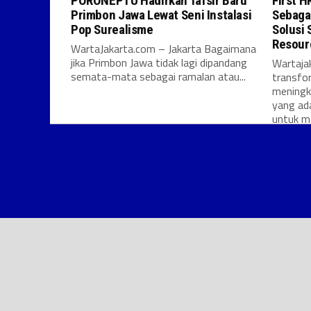
PORONEPTU Hadirkan Tafsir Baru
First H
Primbon Jawa Lewat Seni Instalasi
Sebaga
Pop Surealisme
Solusi 
Resour
WartaJakarta.com – Jakarta Bagaimana
jika Primbon Jawa tidak lagi dipandang
Wartaja
semata-mata sebagai ramalan atau...
transfor
meningk
yang ad
untuk m