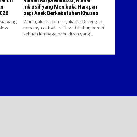
 Tahun
Rumah Karya Manusia, Rumah
an
Inklusif yang Membuka Harapan
2026
bagi Anak Berkebutuhan Khusus
sia yang
WartaJakarta.com – Jakarta Di tengah
 Nova
ramainya aktivitas Plaza Cibubur, berdiri
sebuah lembaga pendidikan yang...