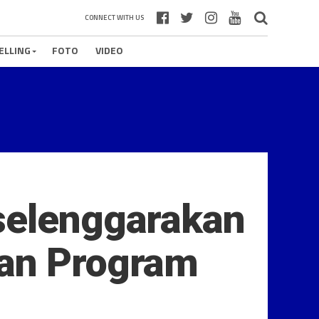
CONNECT WITH US
ELLING
FOTO
VIDEO
selenggarakan
gan Program