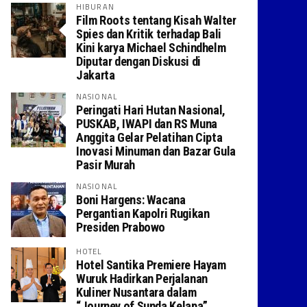
HIBURAN
Film Roots tentang Kisah Walter
Spies dan Kritik terhadap Bali
Kini karya Michael Schindhelm
Diputar dengan Diskusi di
Jakarta
NASIONAL
Peringati Hari Hutan Nasional,
PUSKAB, IWAPI dan RS Muna
Anggita Gelar Pelatihan Cipta
Inovasi Minuman dan Bazar Gula
Pasir Murah
NASIONAL
Boni Hargens: Wacana
Pergantian Kapolri Rugikan
Presiden Prabowo
HOTEL
Hotel Santika Premiere Hayam
Wuruk Hadirkan Perjalanan
Kuliner Nusantara dalam
“Journey of Sunda Kelapa”