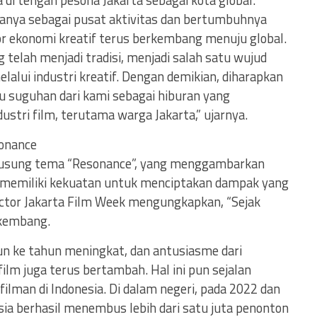
di tengah pesona Jakarta sebagai kota global.
anya sebagai pusat aktivitas dan bertumbuhnya
r ekonomi kreatif terus berkembang menuju global.
 telah menjadi tradisi, menjadi salah satu wujud
lalui industri kreatif. Dengan demikian, diharapkan
atu suguhan dari kami sebagai hiburan yang
tri film, terutama warga Jakarta,” ujarnya.
sonance
ngusung tema “Resonance”, yang menggambarkan
memiliki kekuatan untuk menciptakan dampak yang
rector Jakarta Film Week mengungkapkan, “Sejak
rkembang.
hun ke tahun meningkat, dan antusiasme dari
ilm juga terus bertambah. Hal ini pun sejalan
ilman di Indonesia. Di dalam negeri, pada 2022 dan
nesia berhasil menembus lebih dari satu juta penonton