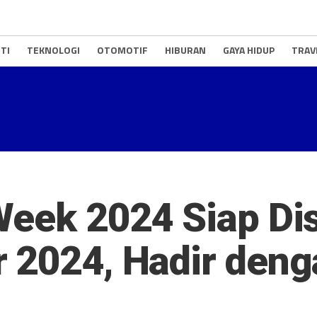
TI
TEKNOLOGI
OTOMOTIF
HIBURAN
GAYA HIDUP
TRAV
Week 2024 Siap Di
r 2024, Hadir den