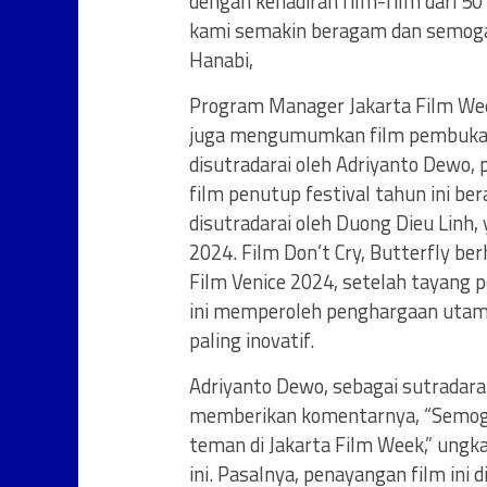
dengan kehadiran film-film dari 
kami semakin beragam dan semoga b
Hanabi,
Program Manager Jakarta Film Wee
juga mengumumkan film pembuka t
disutradarai oleh Adriyanto Dewo,
film penutup festival tahun ini ber
disutradarai oleh Duong Dieu Lin
2024. Film Don’t Cry, Butterfly b
Film Venice 2024, setelah tayang p
ini memperoleh penghargaan utama
paling inovatif.
Adriyanto Dewo, sebagai sutradara
memberikan komentarnya, “Semoga 
teman di Jakarta Film Week,” ung
ini. Pasalnya, penayangan film ini