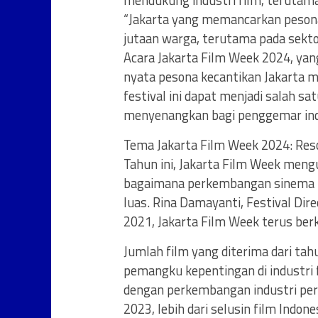
mendukung industri film, terutama 
“Jakarta yang memancarkan peson
jutaan warga, terutama pada sekto
Acara Jakarta Film Week 2024, yang
nyata pesona kecantikan Jakarta me
festival ini dapat menjadi salah s
menyenangkan bagi penggemar indus
Tema Jakarta Film Week 2024: Re
Tahun ini, Jakarta Film Week me
bagaimana perkembangan sinema 
luas. Rina Damayanti, Festival Di
2021, Jakarta Film Week terus be
Jumlah film yang diterima dari ta
pemangku kepentingan di industri f
dengan perkembangan industri perf
2023, lebih dari selusin film Indo