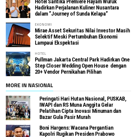
Hotel Santika Premiere Hayam Wuruk
Hadirkan Perjalanan Kuliner Nusantara
dalam “Journey of Sunda Kelapa”
EKONOMI
Mirae Asset Sekuritas Nilai Investor Masih
Selektif Meski Pertumbuhan Ekonomi
Lampaui Ekspektasi
HOTEL
Pullman Jakarta Central Park Hadirkan One
Step Closer Wedding Open House dengan
20+ Vendor Pernikahan Pilihan
MORE IN NASIONAL
Peringati Hari Hutan Nasional, PUSKAB,
IWAPI dan RS Muna Anggita Gelar
Pelatihan Cipta Inovasi Minuman dan
Bazar Gula Pasir Murah
Boni Hargens: Wacana Pergantian
Kapolri Rugikan Presiden Prabowo