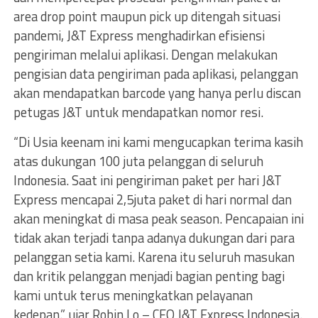
area drop point maupun pick up ditengah situasi
pandemi, J&T Express menghadirkan efisiensi
pengiriman melalui aplikasi. Dengan melakukan
pengisian data pengiriman pada aplikasi, pelanggan
akan mendapatkan barcode yang hanya perlu discan
petugas J&T untuk mendapatkan nomor resi.
“Di Usia keenam ini kami mengucapkan terima kasih
atas dukungan 100 juta pelanggan di seluruh
Indonesia. Saat ini pengiriman paket per hari J&T
Express mencapai 2,5juta paket di hari normal dan
akan meningkat di masa peak season. Pencapaian ini
tidak akan terjadi tanpa adanya dukungan dari para
pelanggan setia kami. Karena itu seluruh masukan
dan kritik pelanggan menjadi bagian penting bagi
kami untuk terus meningkatkan pelayanan
kedepan.” ujar Robin Lo – CEO J&T Express Indonesia.