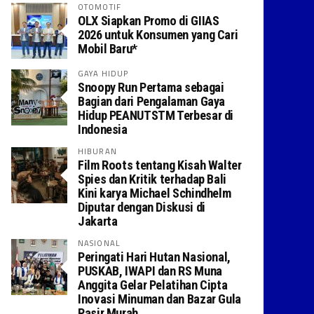
OTOMOTIF
OLX Siapkan Promo di GIIAS
2026 untuk Konsumen yang Cari
Mobil Baru*
GAYA HIDUP
Snoopy Run Pertama sebagai
Bagian dari Pengalaman Gaya
Hidup PEANUTSTM Terbesar di
Indonesia
HIBURAN
Film Roots tentang Kisah Walter
Spies dan Kritik terhadap Bali
Kini karya Michael Schindhelm
Diputar dengan Diskusi di
Jakarta
NASIONAL
Peringati Hari Hutan Nasional,
PUSKAB, IWAPI dan RS Muna
Anggita Gelar Pelatihan Cipta
Inovasi Minuman dan Bazar Gula
Pasir Murah