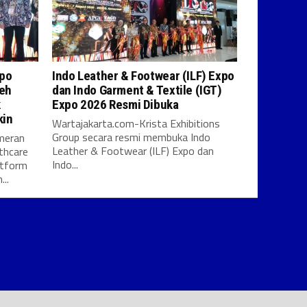
xpo
Indo Leather & Footwear (ILF) Expo
leh
dan Indo Garment & Textile (IGT)
k
Expo 2026 Resmi Dibuka
kin
Wartajakarta.com-Krista Exhibitions
Group secara resmi membuka Indo
meran
Leather & Footwear (ILF) Expo dan
thcare
Indo...
atform
..