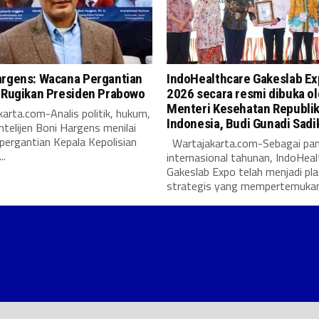
argens: Wacana Pergantian
IndoHealthcare Gakeslab E
i Rugikan Presiden Prabowo
2026 secara resmi dibuka o
Menteri Kesehatan Republi
arta.com-Analis politik, hukum,
Indonesia, Budi Gunadi Sadi
intelijen Boni Hargens menilai
pergantian Kepala Kepolisian
Wartajakarta.com-Sebagai pa
..
internasional tahunan, IndoHeal
Gakeslab Expo telah menjadi pl
strategis yang mempertemukan.