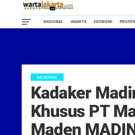
NASIONAL
JAKARTA
EKONOMI
PROPER
NASIONAL
Kadaker Madi
Khusus PT Mal
Maden MADI