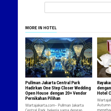
MORE IN HOTEL
Pullman Jakarta Central Park
Rayaka
Hadirkan One Step Closer Wedding
dengan
Open House dengan 20+ Vendor
Hotel C
Pernikahan Pilihan
Wartaja
Autumn F
Wartajakarta.com- Pullman Jakarta
menghad
Central Park, bekerja sama dengan