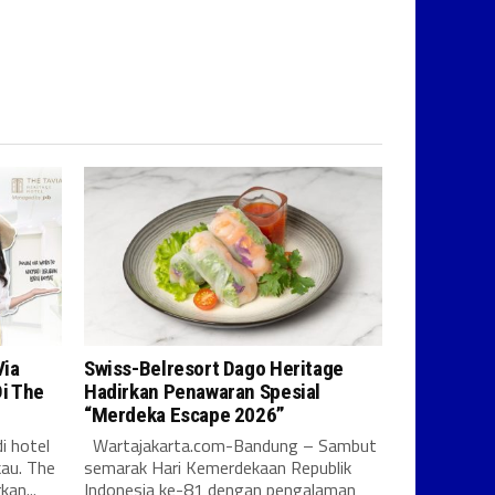
Via
Swiss-Belresort Dago Heritage
i The
Hadirkan Penawaran Spesial
“Merdeka Escape 2026”
i hotel
Wartajakarta.com-Bandung – Sambut
kau. The
semarak Hari Kemerdekaan Republik
an...
Indonesia ke-81 dengan pengalaman