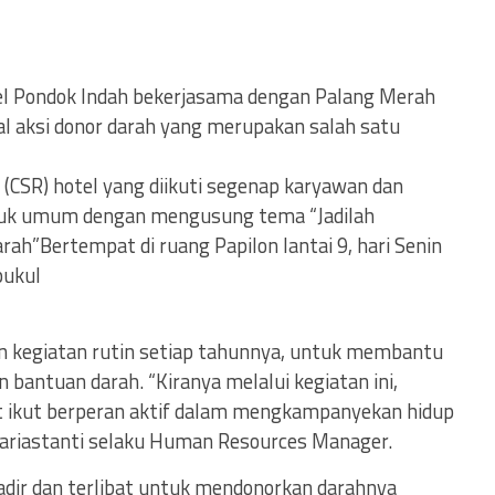
l Pondok Indah bekerjasama dengan Palang Merah
al aksi donor darah yang merupakan salah satu
y (CSR) hotel yang diikuti segenap karyawan dan
tuk umum dengan mengusung tema “Jadilah
h”Bertempat di ruang Papilon lantai 9, hari Senin
pukul
an kegiatan rutin setiap tahunnya, untuk membantu
antuan darah. “Kiranya melalui kegiatan ini,
t ikut berperan aktif dalam mengkampanyekan hidup
 Hariastanti selaku Human Resources Manager.
adir dan terlibat untuk mendonorkan darahnya