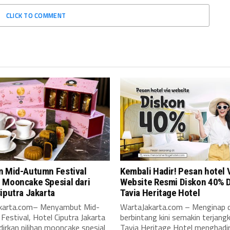
CLICK TO COMMENT
n Mid-Autumn Festival
Kembali Hadir! Pesan hotel 
 Mooncake Spesial dari
Website Resmi Diskon 40% D
iputra Jakarta
Tavia Heritage Hotel
karta.com– Menyambut Mid-
WartaJakarta.com – Menginap d
estival, Hotel Ciputra Jakarta
berbintang kini semakin terjang
irkan pilihan mooncake spesial
Tavia Heritage Hotel menghadirk