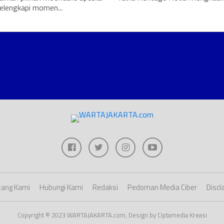
elengkapi momen...
ang Kami
Hubungi Kami
Redaksi
Pedoman Media Ciber
Discl
Copyright © 2023 WARTAJAKARTA.com, Design by Ciptamedia Kreasi