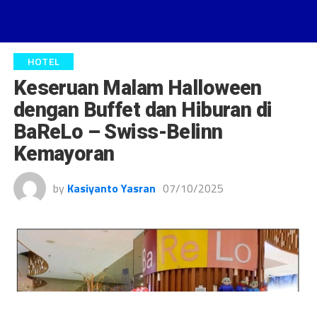
HOTEL
Keseruan Malam Halloween
dengan Buffet dan Hiburan di
BaReLo – Swiss-Belinn
Kemayoran
by
Kasiyanto Yasran
07/10/2025