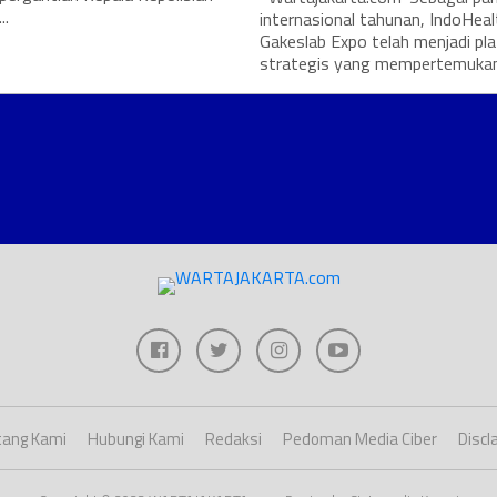
..
internasional tahunan, IndoHeal
Gakeslab Expo telah menjadi pl
strategis yang mempertemukan.
ang Kami
Hubungi Kami
Redaksi
Pedoman Media Ciber
Discl