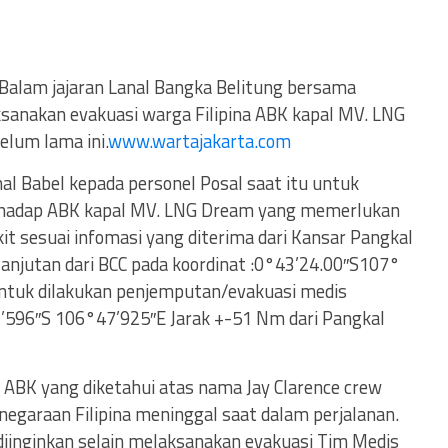
Balam jajaran Lanal Bangka Belitung bersama
sanakan evakuasi warga Filipina ABK kapal MV. LNG
elum lama ini.
www.wartajakarta.com
al Babel kepada personel Posal saat itu untuk
rhadap ABK kapal MV. LNG Dream yang memerlukan
it sesuai infomasi yang diterima dari Kansar Pangkal
lanjutan dari BCC pada koordinat :0°43’24.00″S107°
untuk dilakukan penjemputan/evakuasi medis
1’596″S 106°47’925″E Jarak +-51 Nm dari Pangkal
 ABK yang diketahui atas nama Jay Clarence crew
negaraan Filipina meninggal saat dalam perjalanan.
diinginkan selain melaksanakan evakuasi Tim Medis