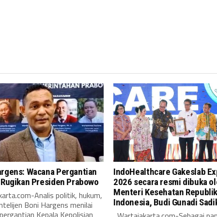
argens: Wacana Pergantian
IndoHealthcare Gakeslab E
i Rugikan Presiden Prabowo
2026 secara resmi dibuka o
Menteri Kesehatan Republi
arta.com-Analis politik, hukum,
Indonesia, Budi Gunadi Sadi
intelijen Boni Hargens menilai
pergantian Kepala Kepolisian
Wartajakarta.com-Sebagai pa