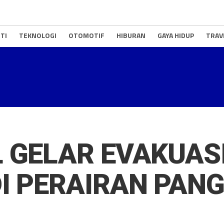
TI
TEKNOLOGI
OTOMOTIF
HIBURAN
GAYA HIDUP
TRAV
 GELAR EVAKUASI
I PERAIRAN PAN