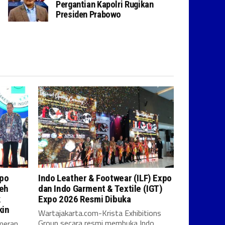
Pergantian Kapolri Rugikan
Presiden Prabowo
xpo
Indo Leather & Footwear (ILF) Expo
leh
dan Indo Garment & Textile (IGT)
k
Expo 2026 Resmi Dibuka
kin
Wartajakarta.com-Krista Exhibitions
Group secara resmi membuka Indo
meran