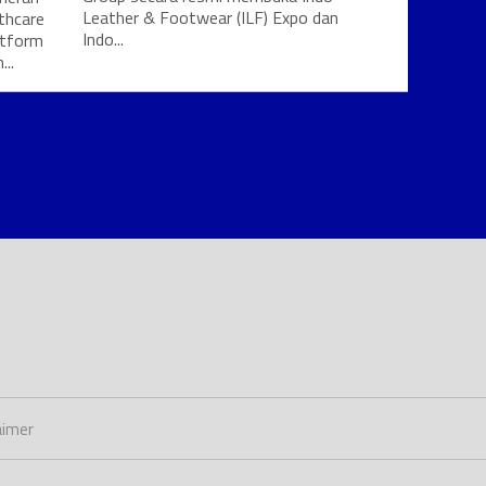
Leather & Footwear (ILF) Expo dan
thcare
Indo...
atform
..
aimer