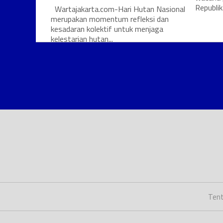
Republik.
Wartajakarta.com-Hari Hutan Nasional
merupakan momentum refleksi dan
kesadaran kolektif untuk menjaga
kelestarian hutan...
Tent