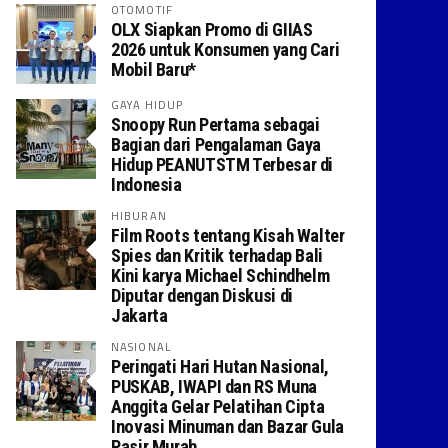
OTOMOTIF
OLX Siapkan Promo di GIIAS
2026 untuk Konsumen yang Cari
Mobil Baru*
GAYA HIDUP
Snoopy Run Pertama sebagai
Bagian dari Pengalaman Gaya
Hidup PEANUTSTM Terbesar di
Indonesia
HIBURAN
Film Roots tentang Kisah Walter
Spies dan Kritik terhadap Bali
Kini karya Michael Schindhelm
Diputar dengan Diskusi di
Jakarta
NASIONAL
Peringati Hari Hutan Nasional,
PUSKAB, IWAPI dan RS Muna
Anggita Gelar Pelatihan Cipta
Inovasi Minuman dan Bazar Gula
Pasir Murah