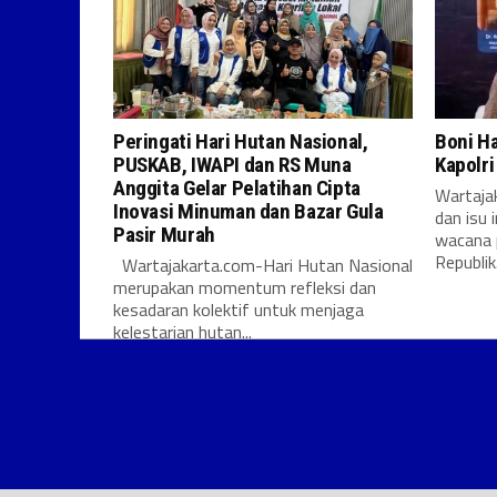
Peringati Hari Hutan Nasional,
Boni H
PUSKAB, IWAPI dan RS Muna
Kapolr
Anggita Gelar Pelatihan Cipta
Wartajak
Inovasi Minuman dan Bazar Gula
dan isu 
Pasir Murah
wacana 
Republik.
Wartajakarta.com-Hari Hutan Nasional
merupakan momentum refleksi dan
kesadaran kolektif untuk menjaga
kelestarian hutan...