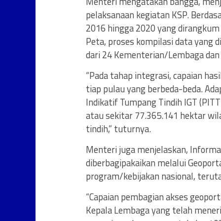
Menteri mengatakan bangga, menja
pelaksanaan kegiatan KSP. Berdasar
2016 hingga 2020 yang dirangkum 
Peta, proses kompilasi data yang 
dari 24 Kementerian/Lembaga dan
“Pada tahap integrasi, capaian ha
tiap pulau yang berbeda-beda. Ada
Indikatif Tumpang Tindih IGT (PIT
atau sekitar 77.365.141 hektar 
tindih,” tuturnya.
Menteri juga menjelaskan, Informas
diberbagipakaikan melalui Geoport
program/kebijakan nasional, terut
“Capaian pembagian akses geoport
Kepala Lembaga yang telah menerim