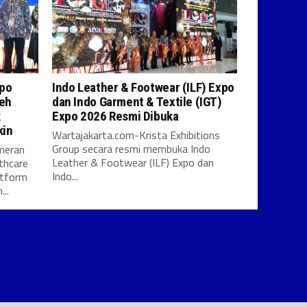
xpo
Indo Leather & Footwear (ILF) Expo
leh
dan Indo Garment & Textile (IGT)
k
Expo 2026 Resmi Dibuka
kin
Wartajakarta.com-Krista Exhibitions
Group secara resmi membuka Indo
meran
Leather & Footwear (ILF) Expo dan
thcare
Indo...
atform
..