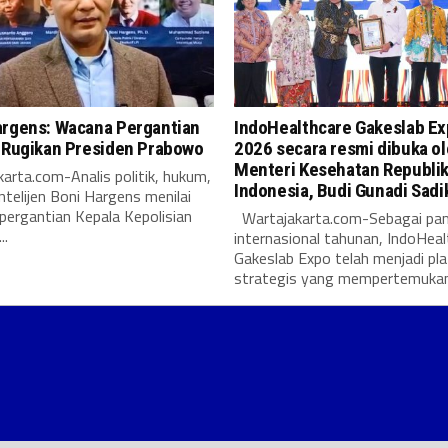
argens: Wacana Pergantian
IndoHealthcare Gakeslab E
i Rugikan Presiden Prabowo
2026 secara resmi dibuka o
Menteri Kesehatan Republi
arta.com-Analis politik, hukum,
Indonesia, Budi Gunadi Sadi
intelijen Boni Hargens menilai
pergantian Kepala Kepolisian
Wartajakarta.com-Sebagai pa
..
internasional tahunan, IndoHeal
Gakeslab Expo telah menjadi pl
strategis yang mempertemukan.