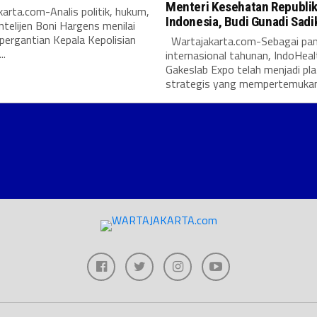
Menteri Kesehatan Republi
arta.com-Analis politik, hukum,
Indonesia, Budi Gunadi Sadi
intelijen Boni Hargens menilai
pergantian Kepala Kepolisian
Wartajakarta.com-Sebagai pa
..
internasional tahunan, IndoHeal
Gakeslab Expo telah menjadi pl
strategis yang mempertemukan.