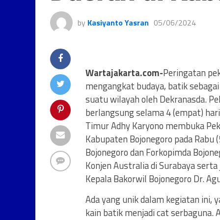
by
Kasiyanto Yasran
05/06/2024
Wartajakarta.com-
Peringatan pe
mengangkat budaya, batik sebagai 
suatu wilayah oleh Dekranasda. Pe
berlangsung selama 4 (empat) hari,
Timur Adhy Karyono membuka Peka
Kabupaten Bojonegoro pada Rabu (5/
Bojonegoro dan Forkopimda Bojonego
Konjen Australia di Surabaya sert
Kepala Bakorwil Bojonegoro Dr. Agu
Ada yang unik dalam kegiatan ini, 
kain batik menjadi cat serbaguna. A