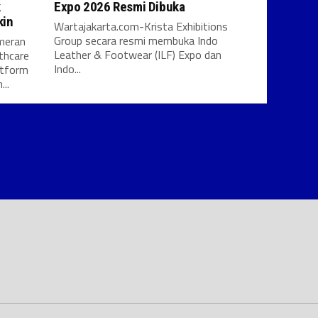
k
Expo 2026 Resmi Dibuka
kin
Wartajakarta.com-Krista Exhibitions
Group secara resmi membuka Indo
meran
Leather & Footwear (ILF) Expo dan
thcare
Indo...
atform
..