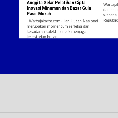
Anggita Gelar Pelatihan Cipta
Wartajak
Inovasi Minuman dan Bazar Gula
dan isu 
Pasir Murah
wacana 
Republik.
Wartajakarta.com-Hari Hutan Nasional
merupakan momentum refleksi dan
kesadaran kolektif untuk menjaga
kelestarian hutan...