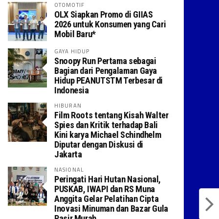
OTOMOTIF
OLX Siapkan Promo di GIIAS
2026 untuk Konsumen yang Cari
Mobil Baru*
GAYA HIDUP
Snoopy Run Pertama sebagai
Bagian dari Pengalaman Gaya
Hidup PEANUTSTM Terbesar di
Indonesia
HIBURAN
Film Roots tentang Kisah Walter
Spies dan Kritik terhadap Bali
Kini karya Michael Schindhelm
Diputar dengan Diskusi di
Jakarta
NASIONAL
Peringati Hari Hutan Nasional,
PUSKAB, IWAPI dan RS Muna
Anggita Gelar Pelatihan Cipta
Inovasi Minuman dan Bazar Gula
Pasir Murah