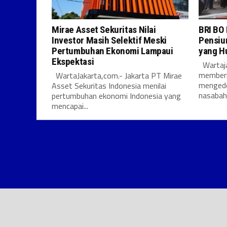
Mirae Asset Sekuritas Nilai
BRI BO
Investor Masih Selektif Meski
Pensiu
Pertumbuhan Ekonomi Lampaui
yang H
Ekspektasi
Wartaja
memberi
WartaJakarta,com.- Jakarta PT Mirae
mengede
Asset Sekuritas Indonesia menilai
nasabah 
pertumbuhan ekonomi Indonesia yang
mencapai...