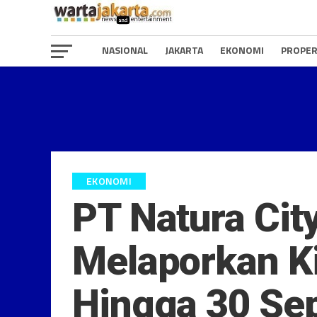
NASIONAL
JAKARTA
EKONOMI
PROPER
EKONOMI
PT Natura Cit
Melaporkan Ki
Hingga 30 Se