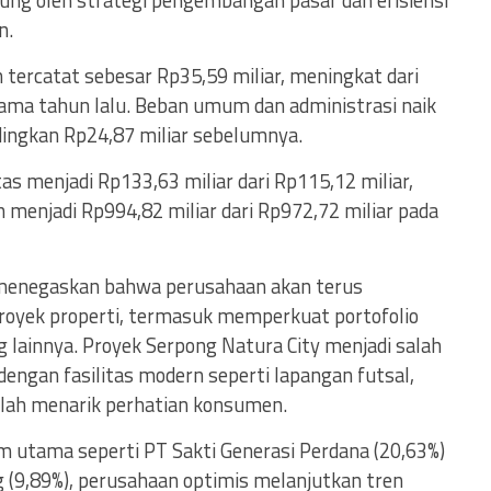
kung oleh strategi pengembangan pasar dan efisiensi
n.
 tercatat sebesar Rp35,59 miliar, meningkat dari
sama tahun lalu. Beban umum dan administrasi naik
ndingkan Rp24,87 miliar sebelumnya.
tas menjadi Rp133,63 miliar dari Rp115,12 miliar,
 menjadi Rp994,82 miliar dari Rp972,72 miliar pada
 menegaskan bahwa perusahaan akan terus
oyek properti, termasuk memperkuat portofolio
 lainnya. Proyek Serpong Natura City menjadi salah
engan fasilitas modern seperti lapangan futsal,
telah menarik perhatian konsumen.
utama seperti PT Sakti Generasi Perdana (20,63%)
9,89%), perusahaan optimis melanjutkan tren