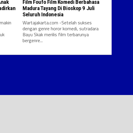
Anak
Film Foufo Film Komedi Berbahasa
adirkan
Madura Tayang Di Bioskop 9 Juli
Seluruh Indonesia
emakin
Wartajakarta.com -Setelah sukses
dengan genre horor komedi, sutradara
tuk
Bayu Skak merilis film terbarunya
bergenre...