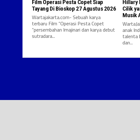
Film Operasi Pesta Copet Siap
Hillary
Tayang Di Bioskop 27 Agustus 2026
Cilik y
Musik 
Wartajakarta.com- Sebuah karya
terbaru Film “Operasi Pesta Copet
WartaJa
“persembahan Imajinari dan karya debut
anak In
sutradara...
talenta
dan...