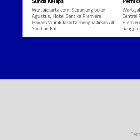
Sunda Kelapa”
Pernik
Wartajakarta.com-Sepanjang bulan
Wartaja
Agustus, Hotel Santika Premiere
Central 
Hayam Wuruk Jakarta menghadirkan All
Premier
You Can Eat...
bangga 
Tent