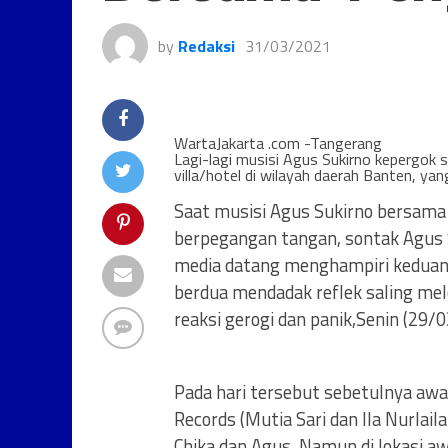
by
Redaksi
31/03/2021
WartaJakarta .com -Tangerang
Lagi-lagi musisi Agus Sukirno kepergok 
villa/hotel di wilayah daerah Banten, yan
Saat musisi Agus Sukirno bersama
berpegangan tangan, sontak Agus 
media datang menghampiri keduany
berdua mendadak reflek saling m
reaksi gerogi dan panik,Senin (29/
Pada hari tersebut sebetulnya awa
Records (Mutia Sari dan Ila Nurlai
Chika dan Agus. Namun di lokasi a