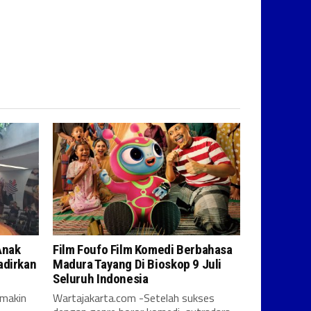
Anak
Film Foufo Film Komedi Berbahasa
adirkan
Madura Tayang Di Bioskop 9 Juli
Seluruh Indonesia
emakin
Wartajakarta.com -Setelah sukses