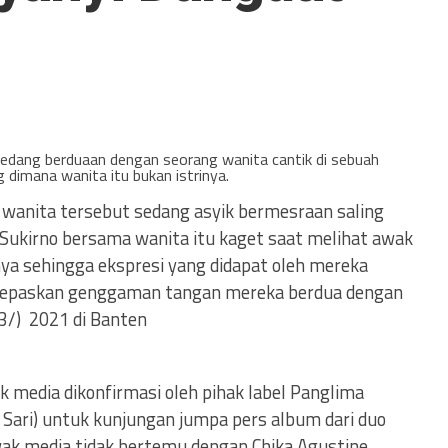
sedang berduaan dengan seorang wanita cantik di sebuah
g dimana wanita itu bukan istrinya.
 wanita tersebut sedang asyik bermesraan saling
Sukirno bersama wanita itu kaget saat melihat awak
a sehingga ekspresi yang didapat oleh mereka
elepaskan genggaman tangan mereka berdua dengan
03/) 2021 di Banten
k media dikonfirmasi oleh pihak label Panglima
la Sari) untuk kunjungan jumpa pers album dari duo
wak media tidak bertemu dengan Chika Agustine ,