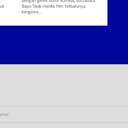
dengan genre horor komedi, sutradara
tuk
Bayu Skak merilis film terbarunya
bergenre...
aimer