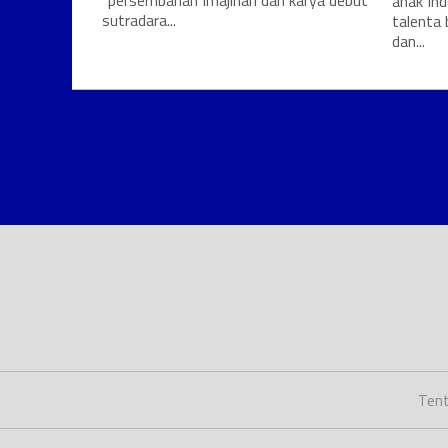
“persembahan Imajinari dan karya debut
anak In
sutradara...
talenta
dan...
Tent