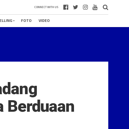
CONNECT WITH US
ELLING
FOTO
VIDEO
adang
la Berduaan