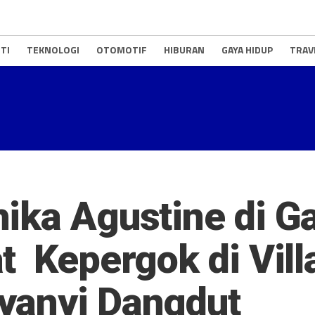
TI
TEKNOLOGI
OTOMOTIF
HIBURAN
GAYA HIDUP
TRAV
ika Agustine di G
t Kepergok di Vil
anyi Dangdut