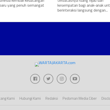
donesia kembali kedatangan
terbatasnya ruang hijau dan
 baru yang penuh semangat
kesempatan bagi anak-anak un
berinteraksi langsung dengan...
ang Kami
Hubungi Kami
Redaksi
Pedoman Media Ciber
Discl