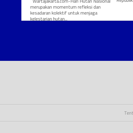
Republik.
Wartajakarta.com-Hari Hutan Nasional
merupakan momentum refleksi dan
kesadaran kolektif untuk menjaga
kelestarian hutan...
Tent