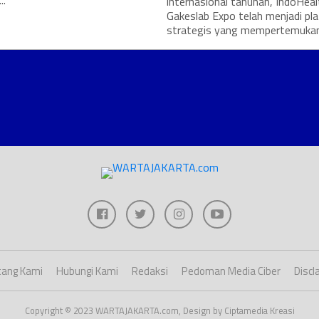
..
internasional tahunan, IndoHeal
Gakeslab Expo telah menjadi pl
strategis yang mempertemukan.
ang Kami
Hubungi Kami
Redaksi
Pedoman Media Ciber
Discl
Copyright © 2023 WARTAJAKARTA.com, Design by Ciptamedia Kreasi