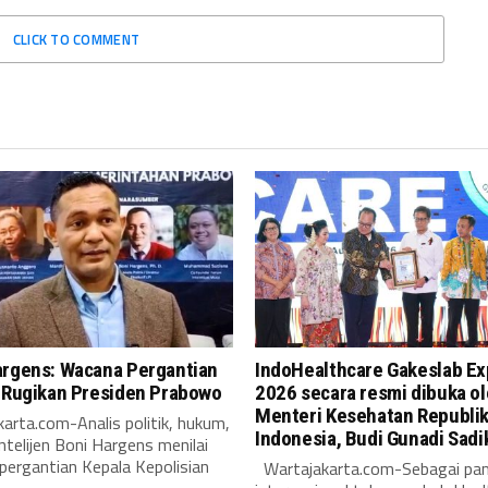
CLICK TO COMMENT
argens: Wacana Pergantian
IndoHealthcare Gakeslab E
i Rugikan Presiden Prabowo
2026 secara resmi dibuka o
Menteri Kesehatan Republi
arta.com-Analis politik, hukum,
Indonesia, Budi Gunadi Sadi
intelijen Boni Hargens menilai
pergantian Kepala Kepolisian
Wartajakarta.com-Sebagai pa