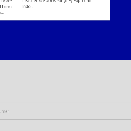
Leather & Footwear (ILF) Expo dan
thcare
Indo...
atform
..
aimer