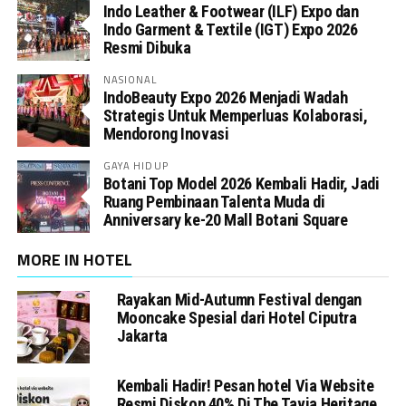
Indo Leather & Footwear (ILF) Expo dan
Indo Garment & Textile (IGT) Expo 2026
Resmi Dibuka
NASIONAL
IndoBeauty Expo 2026 Menjadi Wadah
Strategis Untuk Memperluas Kolaborasi,
Mendorong Inovasi
GAYA HIDUP
Botani Top Model 2026 Kembali Hadir, Jadi
Ruang Pembinaan Talenta Muda di
Anniversary ke-20 Mall Botani Square
MORE IN HOTEL
Rayakan Mid-Autumn Festival dengan
Mooncake Spesial dari Hotel Ciputra
Jakarta
Kembali Hadir! Pesan hotel Via Website
Resmi Diskon 40% Di The Tavia Heritage