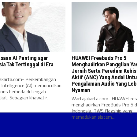
saan AI Penting agar
HUAWEI Freebuds Pro 5
ia Tak Tertinggal di Era
Menghadirkan Panggilan Ya
Jernih Serta Peredam Kebis
Aktif (ANC) Yang Andal Unt
karta.com- Perkembangan
Pengalaman Audio Yang Leb
al Intelligence (AI) memunculkan
Nyaman
pons berbeda di tengah
at. Sebagian khawatir...
Wartajakarta.com- HUAWEI re
menghadirkan FreeBuds Pro 5 d
Indonesia, TWS flagship yang
memadukan sistem...