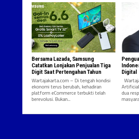
Bersama Lazada, Samsung
Pengua
Catatkan Lonjakan Penjualan Tiga
Indones
Digit Saat Pertengahan Tahun
Digital
Wartajakarta.com – Di tengah kondisi
Wartaja
ekonomi terus berubah, kehadiran
Artifici
platform eCommerce terbukti telah
dua res
berevolusi. Bukan...
masyarak