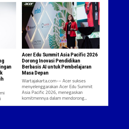
Acer Edu Summit Asia Pacific 2026
ng
Dorong Inovasi Pendidikan
ingan
Berbasis AI untuk Pembelajaran
uk
Masa Depan
ih
Wartajakarta.com-– Acer sukses
menyelenggarakan Acer Edu Summit
Asia Pacific 2026, menegaskan
smi
komitmennya dalam mendorong...
i