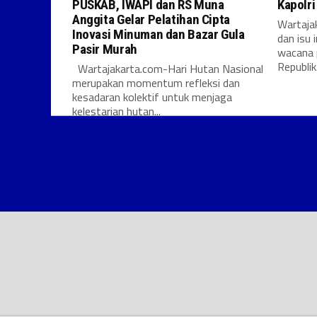
PUSKAB, IWAPI dan RS Muna
Kapolr
Anggita Gelar Pelatihan Cipta
Wartajak
Inovasi Minuman dan Bazar Gula
dan isu 
Pasir Murah
wacana 
Republik.
Wartajakarta.com-Hari Hutan Nasional
merupakan momentum refleksi dan
kesadaran kolektif untuk menjaga
kelestarian hutan...