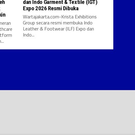
leh
dan Indo Garment & Textile (IGT)
k
Expo 2026 Resmi Dibuka
kin
Wartajakarta.com-Krista Exhibitions
Group secara resmi membuka Indo
meran
Leather & Footwear (ILF) Expo dan
thcare
Indo...
atform
..