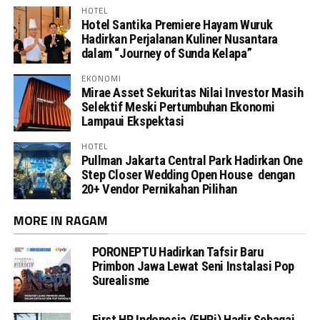
HOTEL
Hotel Santika Premiere Hayam Wuruk
Hadirkan Perjalanan Kuliner Nusantara
dalam “Journey of Sunda Kelapa”
EKONOMI
Mirae Asset Sekuritas Nilai Investor Masih
Selektif Meski Pertumbuhan Ekonomi
Lampaui Ekspektasi
HOTEL
Pullman Jakarta Central Park Hadirkan One
Step Closer Wedding Open House dengan
20+ Vendor Pernikahan Pilihan
MORE IN RAGAM
PORONEPTU Hadirkan Tafsir Baru
Primbon Jawa Lewat Seni Instalasi Pop
Surealisme
First HR Indonesia (FHRi) Hadir Sebagai