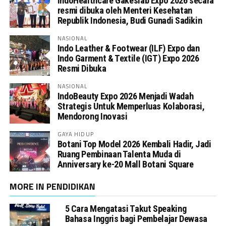
IndoHealthcare Gakeslab Expo 2026 secara
resmi dibuka oleh Menteri Kesehatan
Republik Indonesia, Budi Gunadi Sadikin
NASIONAL
Indo Leather & Footwear (ILF) Expo dan
Indo Garment & Textile (IGT) Expo 2026
Resmi Dibuka
NASIONAL
IndoBeauty Expo 2026 Menjadi Wadah
Strategis Untuk Memperluas Kolaborasi,
Mendorong Inovasi
GAYA HIDUP
Botani Top Model 2026 Kembali Hadir, Jadi
Ruang Pembinaan Talenta Muda di
Anniversary ke-20 Mall Botani Square
MORE IN PENDIDIKAN
5 Cara Mengatasi Takut Speaking
Bahasa Inggris bagi Pembelajar Dewasa