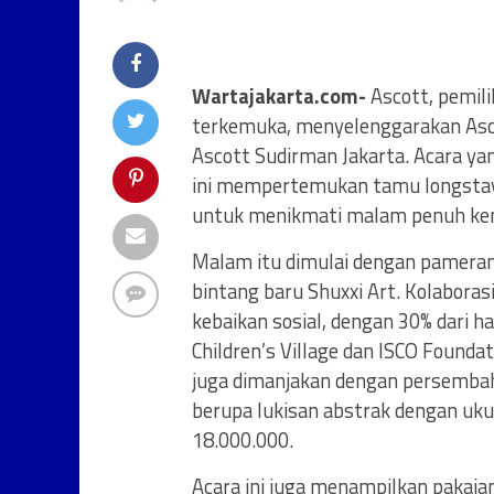
Wartajakarta.com-
Ascott, pemili
terkemuka, menyelenggarakan Asco
Ascott Sudirman Jakarta. Acara yan
ini mempertemukan tamu longstay, 
untuk menikmati malam penuh ke
Malam itu dimulai dengan pamera
bintang baru Shuxxi Art. Kolaboras
kebaikan sosial, dengan 30% dari h
Children’s Village dan ISCO Founda
juga dimanjakan dengan persembaha
berupa lukisan abstrak dengan uk
18.000.000.
Acara ini juga menampilkan pakaian