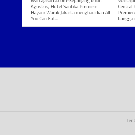
Wartajakarta.com-Sepanjang bulan
Wartaja
Agustus, Hotel Santika Premiere
Central 
Hayam Wuruk Jakarta menghadirkan All
Premier
You Can Eat...
bangga 
Tent