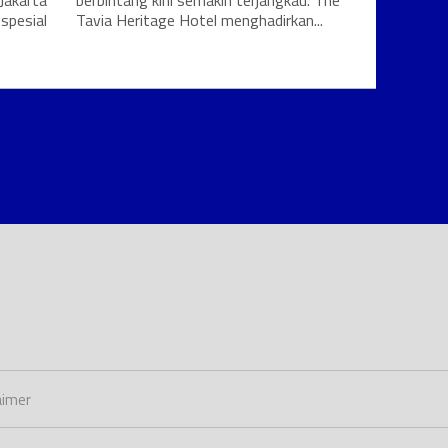
Jakarta
berbintang kini semakin terjangkau. The
spesial
Tavia Heritage Hotel menghadirkan...
aimer