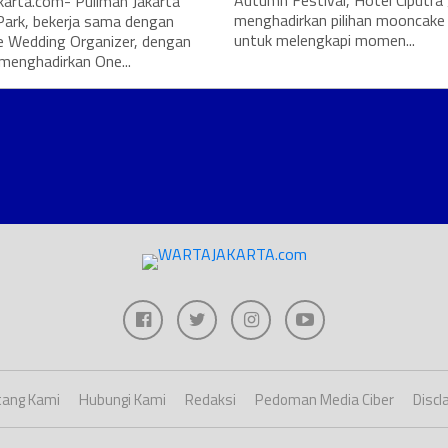
Autumn Festival, Hotel Ciputra 
karta.com- Pullman Jakarta
menghadirkan pilihan mooncake 
Park, bekerja sama dengan
untuk melengkapi momen...
e Wedding Organizer, dengan
menghadirkan One...
ang Kami
Hubungi Kami
Redaksi
Pedoman Media Ciber
Discl