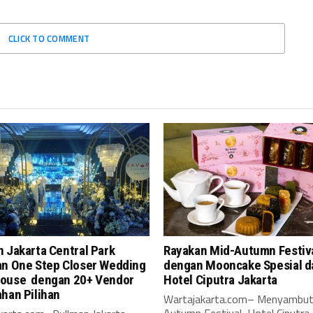
CLICK TO COMMENT
 Jakarta Central Park
Rayakan Mid-Autumn Festiv
an One Step Closer Wedding
dengan Mooncake Spesial d
ouse dengan 20+ Vendor
Hotel Ciputra Jakarta
ahan Pilihan
Wartajakarta.com– Menyambut