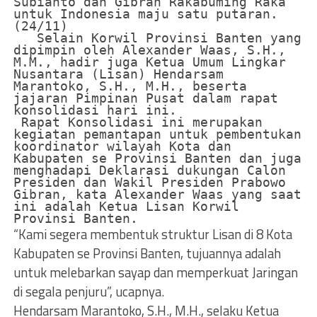
Subianto dan Gibran Rakabuming Raka 
untuk Indonesia maju satu putaran. 
(24/11)

   Selain Korwil Provinsi Banten yang 
dipimpin oleh Alexander Waas, S.H., 
M.M., hadir juga Ketua Umum Lingkar 
Nusantara (Lisan) Hendarsam 
Marantoko, S.H., M.H., beserta 
jajaran Pimpinan Pusat dalam rapat 
konsolidasi hari ini.

 Rapat Konsolidasi ini merupakan 
kegiatan pemantapan untuk pembentukan 
koordinator wilayah Kota dan 
Kabupaten se Provinsi Banten dan juga 
menghadapi Deklarasi dukungan Calon 
Presiden dan Wakil Presiden Prabowo 
Gibran, kata Alexander Waas yang saat 
ini adalah Ketua Lisan Korwil 
Provinsi Banten. 
“Kami segera membentuk struktur Lisan di 8 Kota
Kabupaten se Provinsi Banten, tujuannya adalah
untuk melebarkan sayap dan memperkuat Jaringan
di segala penjuru”, ucapnya.
Hendarsam Marantoko, S.H., M.H., selaku Ketua