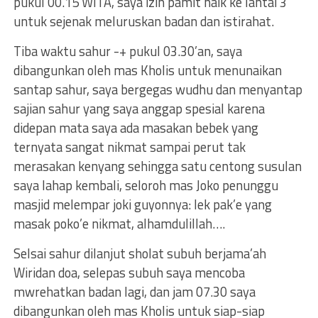
pukul 00.15 WITA, saya izin pamit naik ke lantai 3
untuk sejenak meluruskan badan dan istirahat.
Tiba waktu sahur -+ pukul 03.30’an, saya
dibangunkan oleh mas Kholis untuk menunaikan
santap sahur, saya bergegas wudhu dan menyantap
sajian sahur yang saya anggap spesial karena
didepan mata saya ada masakan bebek yang
ternyata sangat nikmat sampai perut tak
merasakan kenyang sehingga satu centong susulan
saya lahap kembali, seloroh mas Joko penunggu
masjid melempar joki guyonnya: lek pak’e yang
masak poko’e nikmat, alhamdulillah….
Selsai sahur dilanjut sholat subuh berjama’ah
Wiridan doa, selepas subuh saya mencoba
mwrehatkan badan lagi, dan jam 07.30 saya
dibangunkan oleh mas Kholis untuk siap-siap