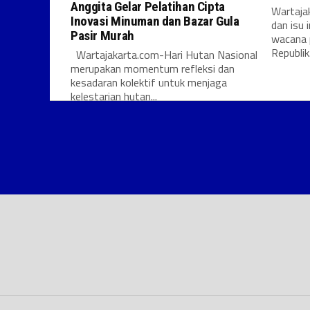
Anggita Gelar Pelatihan Cipta
Wartajak
Inovasi Minuman dan Bazar Gula
dan isu 
Pasir Murah
wacana 
Republik.
Wartajakarta.com-Hari Hutan Nasional
merupakan momentum refleksi dan
kesadaran kolektif untuk menjaga
kelestarian hutan...