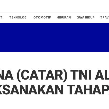
TI
TEKNOLOGI
OTOMOTIF
HIBURAN
GAYA HIDUP
TRAV
A (CATAR) TNI A
KSANAKAN TAHAP