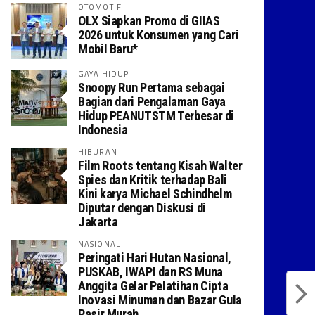
OTOMOTIF
OLX Siapkan Promo di GIIAS
2026 untuk Konsumen yang Cari
Mobil Baru*
GAYA HIDUP
Snoopy Run Pertama sebagai
Bagian dari Pengalaman Gaya
Hidup PEANUTSTM Terbesar di
Indonesia
HIBURAN
Film Roots tentang Kisah Walter
Spies dan Kritik terhadap Bali
Kini karya Michael Schindhelm
Diputar dengan Diskusi di
Jakarta
NASIONAL
Peringati Hari Hutan Nasional,
PUSKAB, IWAPI dan RS Muna
Anggita Gelar Pelatihan Cipta
Inovasi Minuman dan Bazar Gula
Pasir Murah