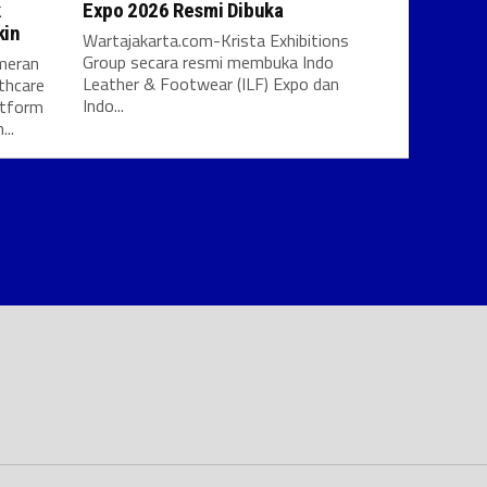
k
Expo 2026 Resmi Dibuka
kin
Wartajakarta.com-Krista Exhibitions
Group secara resmi membuka Indo
meran
Leather & Footwear (ILF) Expo dan
thcare
Indo...
atform
..