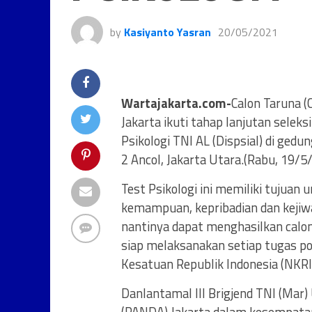
by
Kasiyanto Yasran
20/05/2021
Wartajakarta.com-
Calon Taruna 
Jakarta ikuti tahap lanjutan seleks
Psikologi TNI AL (Dispsial) di ged
2 Ancol, Jakarta Utara.(Rabu, 19/5
Test Psikologi ini memiliki tujua
kemampuan, kepribadian dan kejiwa
nantinya dapat menghasilkan calon 
siap melaksanakan setiap tugas p
Kesatuan Republik Indonesia (NKRI
Danlantamal III Brigjend TNI (Mar)