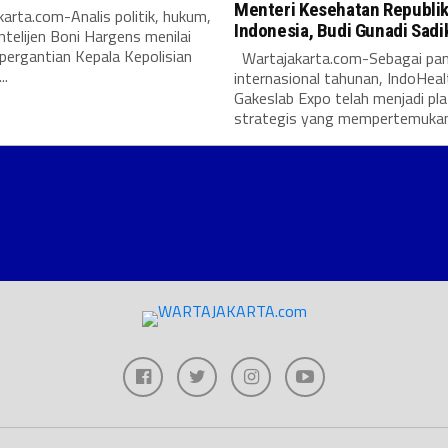
Menteri Kesehatan Republi
arta.com-Analis politik, hukum,
Indonesia, Budi Gunadi Sadi
intelijen Boni Hargens menilai
pergantian Kepala Kepolisian
Wartajakarta.com-Sebagai pa
..
internasional tahunan, IndoHeal
Gakeslab Expo telah menjadi pl
strategis yang mempertemukan.