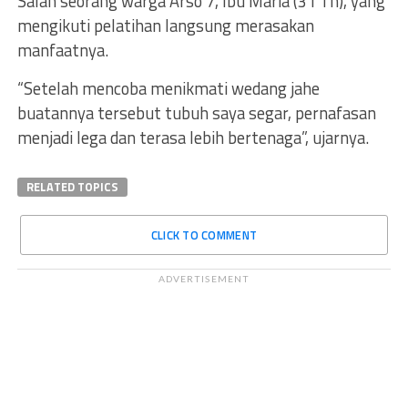
Salah seorang warga Arso 7, Ibu Maria (31 Th), yang
mengikuti pelatihan langsung merasakan
manfaatnya.
“Setelah mencoba menikmati wedang jahe
buatannya tersebut tubuh saya segar, pernafasan
menjadi lega dan terasa lebih bertenaga”, ujarnya.
RELATED TOPICS
CLICK TO COMMENT
ADVERTISEMENT