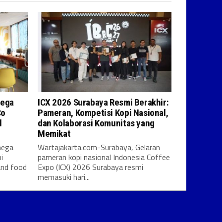
mega
ICX 2026 Surabaya Resmi Berakhir:
Co
Pameran, Kompetisi Kopi Nasional,
l
dan Kolaborasi Komunitas yang
Memikat
mega
Wartajakarta.com-Surabaya, Gelaran
i
pameran kopi nasional Indonesia Coffee
and food
Expo (ICX) 2026 Surabaya resmi
memasuki hari...