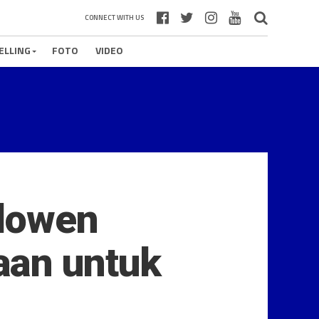
CONNECT WITH US
ELLING
FOTO
VIDEO
llowen
aan untuk