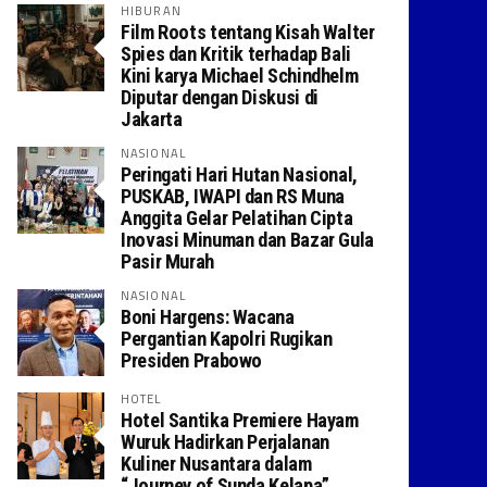
HIBURAN
Film Roots tentang Kisah Walter
Spies dan Kritik terhadap Bali
Kini karya Michael Schindhelm
Diputar dengan Diskusi di
Jakarta
NASIONAL
Peringati Hari Hutan Nasional,
PUSKAB, IWAPI dan RS Muna
Anggita Gelar Pelatihan Cipta
Inovasi Minuman dan Bazar Gula
Pasir Murah
NASIONAL
Boni Hargens: Wacana
Pergantian Kapolri Rugikan
Presiden Prabowo
HOTEL
Hotel Santika Premiere Hayam
Wuruk Hadirkan Perjalanan
Kuliner Nusantara dalam
“Journey of Sunda Kelapa”