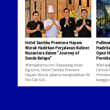
Hotel Santika Premiere Hayam
Pullman
Wuruk Hadirkan Perjalanan Kuliner
Hadirk
Nusantara dalam “Journey of
Open H
Sunda Kelapa”
Pernik
Wartajakarta.com-Sepanjang bulan
Wartaja
Agustus, Hotel Santika Premiere
Central 
Hayam Wuruk Jakarta menghadirkan All
Premier
You Can Eat...
bangga 