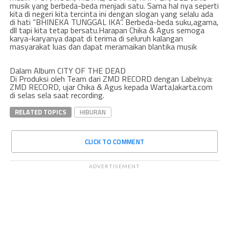
musik yang berbeda-beda menjadi satu. Sama hal nya seperti
kita di negeri kita tercinta ini dengan slogan yang selalu ada
di hati “BHINEKA TUNGGAL IKA”. Berbeda-beda suku,agama,
dll tapi kita tetap bersatu.Harapan Chika & Agus semoga
karya-karyanya dapat di terima di seluruh kalangan
masyarakat luas dan dapat meramaikan blantika musik
Dalam Album CITY OF THE DEAD
Di Produksi oleh Team dari ZMD RECORD dengan Labelnya:
ZMD RECORD, ujar Chika & Agus kepada WartaJakarta.com
di selas sela saat recording.
RELATED TOPICS
HIBURAN
CLICK TO COMMENT
ADVERTISEMENT