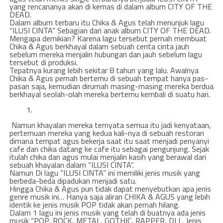
yang rencananya akan di kemas di dalam album CITY OF THE
DEAD.
Dalam album terbaru itu Chika & Agus telah menunjuk lagu
“ILUSI CINTA” Sebagian dari anak album CITY OF THE DEAD.
Mengapa demikian? Karena lagu tersebut pernah membuat
Chika & Agus berkhayal dalam sebuah cerita cinta jauh
sebelum mereka menjalin hubungan dan jauh sebelum lagu
tersebut di produksi.
Tepatnya kurang lebih sekitar 8 tahun yang lalu. Awalnya
Chika & Agus pernah bertemu di sebuah tempat hanya pas-
pasan saja, kemudian dirumah masing-masing mereka berdua
berkhayal seolah-olah mereka bertemu kembali di suatu hari.
Namun khayalan mereka ternyata semua itu jadi kenyataan,
pertemuan mereka yang kedua kali-nya di sebuah restoran
dimana tempat agus bekerja saat itu saat menjadi penyanyi
cafe dan chika datang ke cafe itu sebagai pengunjung. Sejak
itulah chika dan agus mulai menjalin kasih yang berawal dari
sebuah khayalan dalam “ILUSI CINTA”.
Namun Di lagu “ILUSI CINTA” ini memiliki jenis musik yang
berbeda-beda dipadukan menjadi satu.
Hingga Chika & Agus pun tidak dapat menyebutkan apa jenis
genre musik ini… Hanya saja aliran CHIKA & AGUS yang lebih
identik ke jenis musik POP tidak akan pernah hilang.
Dalam 1 lagu ini jenis musik yang telah di buatnya ada jenis
musik “POP, ROCK, METAL, GOTHIC, RAPPER, DLL. Jenis