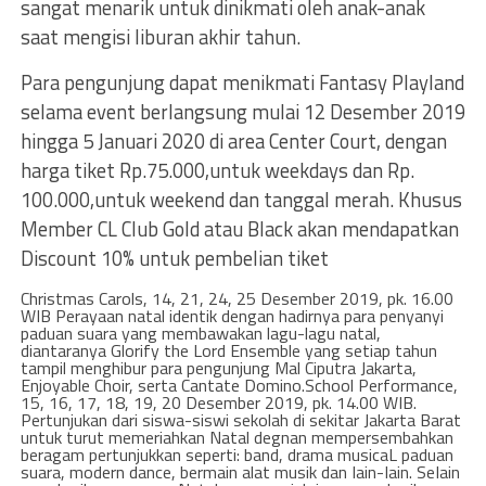
sangat menarik untuk dinikmati oleh anak-anak
saat mengisi liburan akhir tahun.
Para pengunjung dapat menikmati Fantasy Playland
selama event berlangsung mulai 12 Desember 2019
hingga 5 Januari 2020 di area Center Court, dengan
harga tiket Rp.75.000,untuk weekdays dan Rp.
100.000,untuk weekend dan tanggal merah. Khusus
Member CL Club Gold atau Black akan mendapatkan
Discount 10% untuk pembelian tiket
Christmas Carols, 14, 21, 24, 25 Desember 2019, pk. 16.00
WIB Perayaan natal identik dengan hadirnya para penyanyi
paduan suara yang membawakan lagu-lagu natal,
diantaranya Glorify the Lord Ensemble yang setiap tahun
tampil menghibur para pengunjung Mal Ciputra Jakarta,
Enjoyable Choir, serta Cantate Domino.School Performance,
15, 16, 17, 18, 19, 20 Desember 2019, pk. 14.00 WIB.
Pertunjukan dari siswa-siswi sekolah di sekitar Jakarta Barat
untuk turut memeriahkan Natal degnan mempersembahkan
beragam pertunjukkan seperti: band, drama musicaL paduan
suara, modern dance, bermain alat musik dan Iain-Iain. SeIain