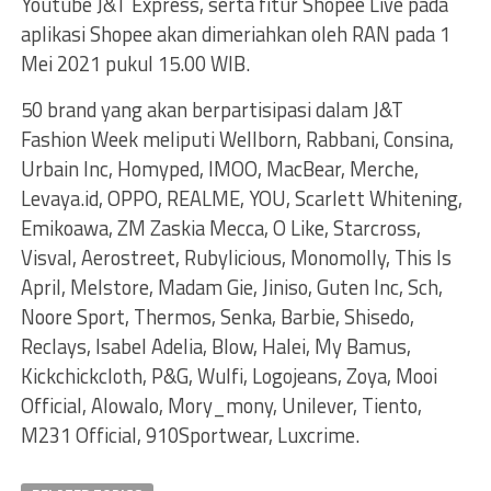
Youtube J&T Express, serta fitur Shopee Live pada
aplikasi Shopee akan dimeriahkan oleh RAN pada 1
Mei 2021 pukul 15.00 WIB.
50 brand yang akan berpartisipasi dalam J&T
Fashion Week meliputi Wellborn, Rabbani, Consina,
Urbain Inc, Homyped, IMOO, MacBear, Merche,
Levaya.id, OPPO, REALME, YOU, Scarlett Whitening,
Emikoawa, ZM Zaskia Mecca, O Like, Starcross,
Visval, Aerostreet, Rubylicious, Monomolly, This Is
April, Melstore, Madam Gie, Jiniso, Guten Inc, Sch,
Noore Sport, Thermos, Senka, Barbie, Shisedo,
Reclays, Isabel Adelia, Blow, Halei, My Bamus,
Kickchickcloth, P&G, Wulfi, Logojeans, Zoya, Mooi
Official, Alowalo, Mory_mony, Unilever, Tiento,
M231 Official, 910Sportwear, Luxcrime.