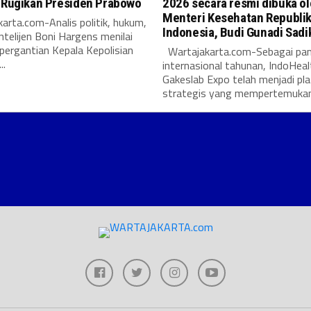
i Rugikan Presiden Prabowo
2026 secara resmi dibuka o
Menteri Kesehatan Republi
arta.com-Analis politik, hukum,
Indonesia, Budi Gunadi Sadi
intelijen Boni Hargens menilai
pergantian Kepala Kepolisian
Wartajakarta.com-Sebagai pa
..
internasional tahunan, IndoHeal
Gakeslab Expo telah menjadi pl
strategis yang mempertemukan.