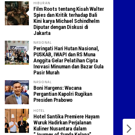
HIBURAN
Film Roots tentang Kisah Walter
Spies dan Kritik terhadap Bali
Kini karya Michael Schindhelm
Diputar dengan Diskusi di
Jakarta
NASIONAL
Peringati Hari Hutan Nasional,
PUSKAB, IWAPI dan RS Muna
Anggita Gelar Pelatihan Cipta
Inovasi Minuman dan Bazar Gula
Pasir Murah
NASIONAL
Boni Hargens: Wacana
Pergantian Kapolri Rugikan
Presiden Prabowo
HOTEL
Hotel Santika Premiere Hayam
Wuruk Hadirkan Perjalanan
Kuliner Nusantara dalam
“Journey of Sunda Kelapa”