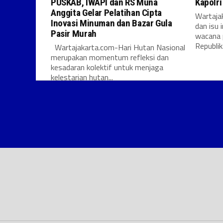
PUSKAB, IWAPI dan RS Muna
Kapolr
Anggita Gelar Pelatihan Cipta
Wartajak
Inovasi Minuman dan Bazar Gula
dan isu 
Pasir Murah
wacana 
Republik.
Wartajakarta.com-Hari Hutan Nasional
merupakan momentum refleksi dan
kesadaran kolektif untuk menjaga
kelestarian hutan...