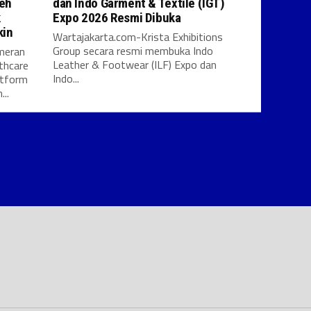
leh
dan Indo Garment & Textile (IGT)
k
Expo 2026 Resmi Dibuka
kin
Wartajakarta.com-Krista Exhibitions
Group secara resmi membuka Indo
meran
Leather & Footwear (ILF) Expo dan
thcare
Indo...
atform
..