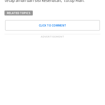
tetap aman dari sisi kesehatan,” tutup Rian.
RELATED TOPICS
CLICK TO COMMENT
ADVERTISEMENT