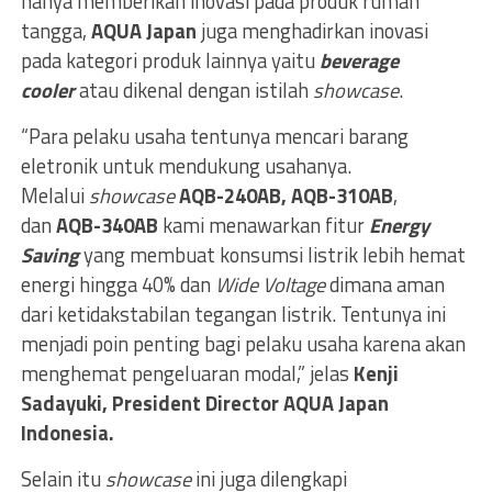
hanya memberikan inovasi pada produk rumah
tangga,
AQUA Japan
juga menghadirkan inovasi
pada kategori produk lainnya yaitu
beverage
cooler
atau dikenal dengan istilah
showcase
.
“Para pelaku usaha tentunya mencari barang
eletronik untuk mendukung usahanya.
Melalui
showcase
AQB-240AB, AQB-310AB
,
dan
AQB-340AB
kami menawarkan fitur
Energy
Saving
yang membuat konsumsi listrik lebih hemat
energi hingga 40% dan
Wide Voltage
dimana aman
dari ketidakstabilan tegangan listrik. Tentunya ini
menjadi poin penting bagi pelaku usaha karena akan
menghemat pengeluaran modal,” jelas
Kenji
Sadayuki, President Director AQUA Japan
Indonesia.
Selain itu
showcase
ini juga dilengkapi