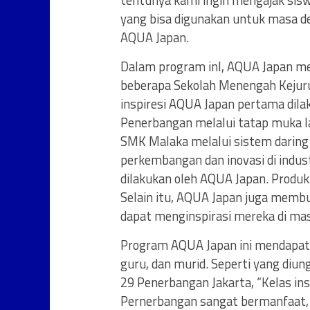
tentunya kami ingin mengajak sisw
yang bisa digunakan untuk masa dep
AQUA Japan.
Dalam program inl, AQUA Japan meng
beberapa Sekolah Menengah Kejurua
inspiresi AQUA Japan pertama dila
Penerbangan melalui tatap muka l
SMK Malaka melalui sistem daring 
perkembangan dan inovasi di indust
dilakukan oleh AQUA Japan. Produk
Selain itu, AQUA Japan juga memb
dapat menginspirasi mereka di ma
Program AQUA Japan ini mendapatk
guru, dan murid. Seperti yang diu
29 Penerbangan Jakarta, “Kelas i
Pernerbangan sangat bermanfaat, 