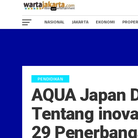
NASIONAL
JAKARTA
EKONOMI
PROPER
PENDIDIKAN
AQUA Japan 
Tentang inov
29 Penerbang