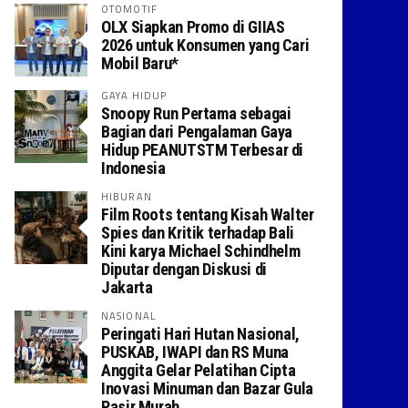
OTOMOTIF
OLX Siapkan Promo di GIIAS
2026 untuk Konsumen yang Cari
Mobil Baru*
GAYA HIDUP
Snoopy Run Pertama sebagai
Bagian dari Pengalaman Gaya
Hidup PEANUTSTM Terbesar di
Indonesia
HIBURAN
Film Roots tentang Kisah Walter
Spies dan Kritik terhadap Bali
Kini karya Michael Schindhelm
Diputar dengan Diskusi di
Jakarta
NASIONAL
Peringati Hari Hutan Nasional,
PUSKAB, IWAPI dan RS Muna
Anggita Gelar Pelatihan Cipta
Inovasi Minuman dan Bazar Gula
Pasir Murah