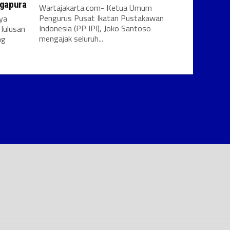
ngapura
Wartajakarta.com- Ketua Umum
Pengurus Pusat Ikatan Pustakawan
ya
Indonesia (PP IPI), Joko Santoso
lulusan
mengajak seluruh...
ng