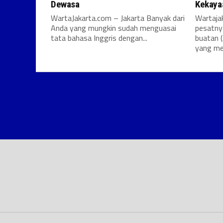
Dewasa
Kekayaa
WartaJakarta.com – Jakarta Banyak dari
Wartaja
Anda yang mungkin sudah menguasai
pesatny
tata bahasa Inggris dengan...
buatan (
yang me