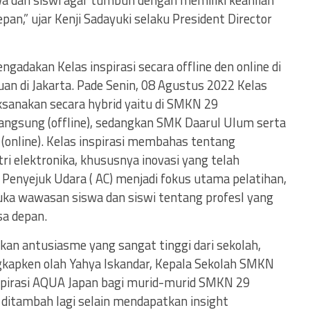
a dan siswi agar tumbuh dengan memiliki keahlian
an,” ujar Kenji Sadayuki selaku President Director
adakan Kelas inspirasi secara offline den online di
n di Jakarta. Pade Senin, 08 Agustus 2022 Kelas
ksanakan secara hybrid yaitu di SMKN 29
angsung (offline), sedangkan SMK Daarul Ulum serta
(online). Kelas inspirasi membahas tentang
ri elektronika, khususnya inovasi yang telah
 Penyejuk Udara ( AC) menjadi fokus utama pelatihan,
uka wawasan siswa dan siswi tentang profesl yang
sa depan.
an antusiasme yang sangat tinggi dari sekolah,
ngkapken olah Yahya Iskandar, Kepala Sekolah SMKN
nspirasi AQUA Japan bagi murid-murid SMKN 29
ditambah lagi selain mendapatkan insight