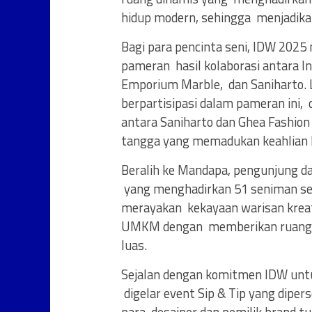
hidup modern, sehingga menjadik
Bagi para pencinta seni, IDW 2025
pameran hasil kolaborasi antara I
Emporium Marble, dan Saniharto. Le
berpartisipasi dalam pameran ini, 
antara Saniharto dan Ghea Fashion
tangga yang memadukan keahlian k
Beralih ke Mandapa, pengunjung dap
yang menghadirkan 51 seniman sert
merayakan kekayaan warisan kreat
UMKM dengan memberikan ruang bag
luas.
Sejalan dengan komitmen IDW untu
digelar event Sip & Tip yang diper
para desainer dan pemilik brand t