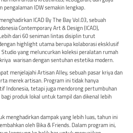
an pengalaman IDW semakin lengkap.
 menghadirkan ICAD By The Bay Vol.03, sebuah
ndonesia Contemporary Art & Design (ICAD),
bih dari 60 seniman lintas disiplin turut
dengan highlight utama berupa kolaborasi eksklusif
 Studio yang meluncurkan koleksi peralatan rumah
riya warisan dengan sentuhan estetika modern.
at menjelajahi Artisan Alley, sebuah pasar kriya dan
a merek artisan. Program ini tidak hanya
if Indonesia, tetapi juga mendorong pertumbuhan
i produk lokal untuk tampil dan dikenal lebih
k menghadirkan dampak yang lebih luas, tahun ini
sembahkan oleh Bika & Friends. Dalam program ini,
urun langsung ke balik bar untuk menyajikan