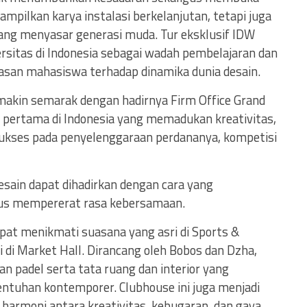
mpilkan karya instalasi berkelanjutan, tetapi juga
ng menyasar generasi muda. Tur eksklusif IDW
ersitas di Indonesia sebagai wadah pembelajaran dan
san mahasiswa terhadap dinamika dunia desain.
makin semarak dengan hadirnya Firm Office Grand
or pertama di Indonesia yang memadukan kreativitas,
 sukses pada penyelenggaraan perdananya, kompetisi
esain dapat dihadirkan dengan cara yang
gus mempererat rasa kebersamaan.
pat menikmati suasana yang asri di Sports &
 di Market Hall. Dirancang oleh Bobos dan Dzha,
an padel serta tata ruang dan interior yang
tuhan kontemporer. Clubhouse ini juga menjadi
armoni antara kreativitas, kebugaran, dan gaya