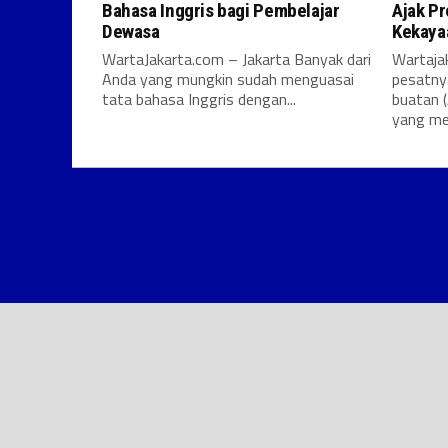
Bahasa Inggris bagi Pembelajar
Ajak P
Dewasa
Kekayaa
WartaJakarta.com – Jakarta Banyak dari
Wartaja
Anda yang mungkin sudah menguasai
pesatny
tata bahasa Inggris dengan...
buatan (
yang me