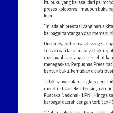
itu buku yang berasal dari permoh
proses kolaborasi, maupun buku has
kuno.
“Ini adalah prestasi yang harus k
berbagai tantangan dan memenuhi 
Dia menyebut masalah yang sering k
tulisan dan laku tidaknya buku apa
menjawab tantangan tersebut karen
menegaskan, Perpusnas Press had
bentuk buku, kemudian didistribus
Tidak hanya dalam lingkup penerbi
membuktikan eksistensinya di duni
Pustaka Nasional (ILPN). Hingga sa
berbagai daerah dengan terbitan 45
“Melalui inkubator literasi, diha