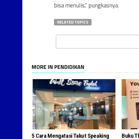
bisa menulis,” pungkasnya.
RELATED TOPICS
MORE IN PENDIDIKAN
5 Cara Mengatasi Takut Speaking
Buku T