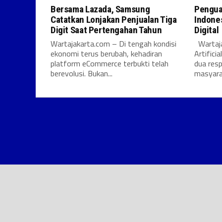
Bersama Lazada, Samsung
Pengua
Catatkan Lonjakan Penjualan Tiga
Indones
Digit Saat Pertengahan Tahun
Digital
Wartajakarta.com – Di tengah kondisi
Wartaja
ekonomi terus berubah, kehadiran
Artifici
platform eCommerce terbukti telah
dua res
berevolusi. Bukan...
masyarak