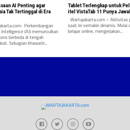
saan AI Penting agar
Tablet Terlengkap untuk Pel
ia Tak Tertinggal di Era
itel VistaTab 11 Punya Jaw
Wartajakarta.com – Aktivitas p
saat ini semakin dinamis. Mulai d
karta.com- Perkembangan
belajar online, mengerjakan...
al Intelligence (AI) memunculkan
pons berbeda di tengah
at. Sebagian khawatir...