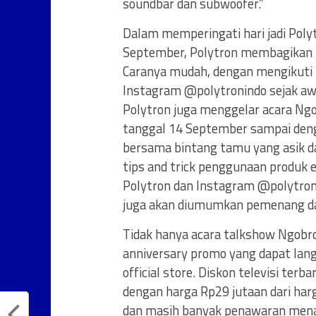
soundbar dan subwoofer.”
Dalam memperingati hari jadi Poly
September, Polytron membagikan p
Caranya mudah, dengan mengikuti 
Instagram @polytronindo sejak awa
Polytron juga menggelar acara Ngob
tanggal 14 September sampai den
bersama bintang tamu yang asik d
tips and trick penggunaan produk e
Polytron dan Instagram @polytroni
juga akan diumumkan pemenang dari
Tidak hanya acara talkshow Ngobrol
anniversary promo yang dapat lang
official store. Diskon televisi ter
dengan harga Rp29 jutaan dari har
dan masih banyak penawaran menari