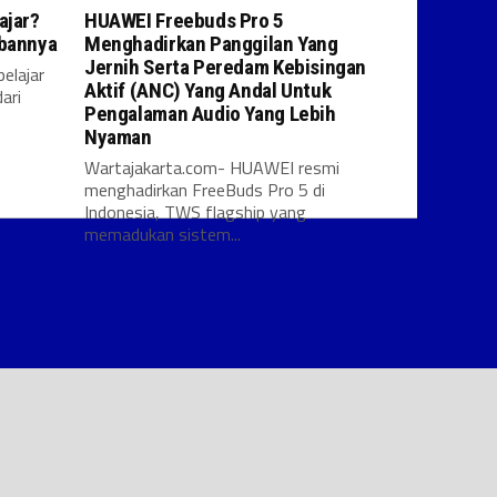
ajar?
HUAWEI Freebuds Pro 5
abannya
Menghadirkan Panggilan Yang
Jernih Serta Peredam Kebisingan
elajar
Aktif (ANC) Yang Andal Untuk
ari
Pengalaman Audio Yang Lebih
Nyaman
Wartajakarta.com- HUAWEI resmi
menghadirkan FreeBuds Pro 5 di
Indonesia, TWS flagship yang
memadukan sistem...