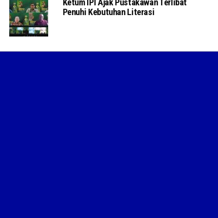
Ketum IPI Ajak Pustakawan Terlibat
Penuhi Kebutuhan Literasi