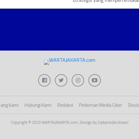
strategis yang mempertemukan.
ang Kami
Hubungi Kami
Redaksi
Pedoman Media Ciber
Discl
Copyright © 2023 WARTAJAKARTA.com, Design by Ciptamedia Kreasi