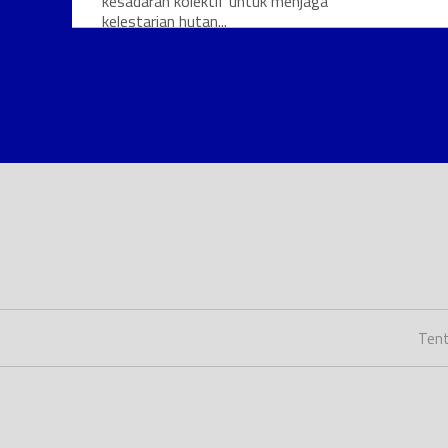
kesadaran kolektif untuk menjaga
kelestarian hutan...
Tent