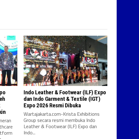
xpo
Indo Leather & Footwear (ILF) Expo
leh
dan Indo Garment & Textile (IGT)
k
Expo 2026 Resmi Dibuka
kin
Wartajakarta.com-Krista Exhibitions
Group secara resmi membuka Indo
meran
Leather & Footwear (ILF) Expo dan
thcare
Indo...
atform