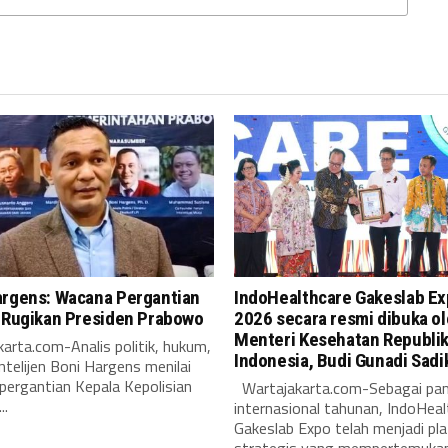
argens: Wacana Pergantian
IndoHealthcare Gakeslab E
i Rugikan Presiden Prabowo
2026 secara resmi dibuka o
Menteri Kesehatan Republi
arta.com-Analis politik, hukum,
Indonesia, Budi Gunadi Sadi
intelijen Boni Hargens menilai
pergantian Kepala Kepolisian
Wartajakarta.com-Sebagai pa
..
internasional tahunan, IndoHeal
Gakeslab Expo telah menjadi pl