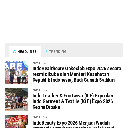
HEADLINES
TRENDING
NASIONAL
IndoHealthcare Gakeslab Expo 2026 secara
resmi dibuka oleh Menteri Kesehatan
Republik Indonesia, Budi Gunadi Sadikin
NASIONAL
Indo Leather & Footwear (ILF) Expo dan
Indo Garment & Textile (IGT) Expo 2026
Resmi Dibuka
NASIONAL
IndoBeauty Expo 2026 Menjadi Wadah