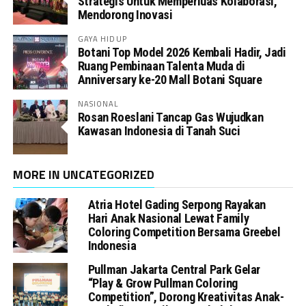
Strategis Untuk Memperluas Kolaborasi,
Mendorong Inovasi
GAYA HIDUP
Botani Top Model 2026 Kembali Hadir, Jadi
Ruang Pembinaan Talenta Muda di
Anniversary ke-20 Mall Botani Square
NASIONAL
Rosan Roeslani Tancap Gas Wujudkan
Kawasan Indonesia di Tanah Suci
MORE IN UNCATEGORIZED
Atria Hotel Gading Serpong Rayakan
Hari Anak Nasional Lewat Family
Coloring Competition Bersama Greebel
Indonesia
Pullman Jakarta Central Park Gelar
“Play & Grow Pullman Coloring
Competition”, Dorong Kreativitas Anak-