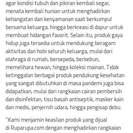
agar kondisi tubuh dan pikiran kembali segar,
menata kembali hunian untuk menghadirkan
kehangatan dan kenyamanan saat berkumpul
bersama keluarga, hingga berkreasi di dapur untuk
membuat hidangan favorit. Selain itu, produk gaya
hidup juga tersedia untuk mendukung beragam
aktivitas dan hobi seluruh keluarga, mulai dari
olahraga di rumah, bersepeda, berkebun,
memelihara hewan, hingga koleksi mainan. Tidak
ketinggalan berbagai produk pendukung kesehatan
yang sangat dibutuhkan di masa pandemi juga bisa
didapatkan, mulai dari rangkaian cairan pembersih
dan disinfektan, tisu basah antiseptik, masker kain
dan medis, penjernih udara, hingga pengisap debu.
“Kami menjamin keaslian produk yang dijual
di Ruparupa.com dengan menghadirkan rangkaian