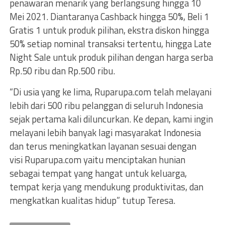
penawaran menarik yang berlangsung hingga 10
Mei 2021. Diantaranya Cashback hingga 50%, Beli 1
Gratis 1 untuk produk pilihan, ekstra diskon hingga
50% setiap nominal transaksi tertentu, hingga Late
Night Sale untuk produk pilihan dengan harga serba
Rp.50 ribu dan Rp.500 ribu.
“Di usia yang ke lima, Ruparupa.com telah melayani
lebih dari 500 ribu pelanggan di seluruh Indonesia
sejak pertama kali diluncurkan. Ke depan, kami ingin
melayani lebih banyak lagi masyarakat Indonesia
dan terus meningkatkan layanan sesuai dengan
visi Ruparupa.com yaitu menciptakan hunian
sebagai tempat yang hangat untuk keluarga,
tempat kerja yang mendukung produktivitas, dan
mengkatkan kualitas hidup” tutup Teresa.