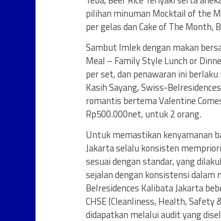
Teba, Beef Rice Teriyaki serta aneka
pilihan minuman Mocktail of the M
per gelas dan Cake of The Month, 
Sambut Imlek dengan makan bersama
Meal – Family Style Lunch or Dinn
per set, dan penawaran ini berlaku
Kasih Sayang, Swiss-Belresidenc
romantis bertema Valentine Comes 
Rp500.000net, untuk 2 orang.
Untuk memastikan kenyamanan bag
Jakarta selalu konsisten mempriori
sesuai dengan standar, yang dilakuk
sejalan dengan konsistensi dalam 
Belresidences Kalibata Jakarta beb
CHSE (Cleanliness, Health, Safety 
didapatkan melalui audit yang dis