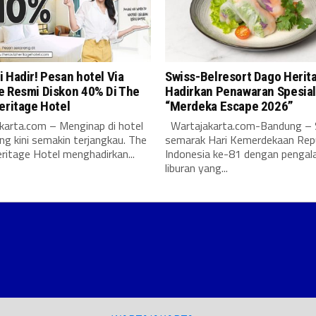
 Hadir! Pesan hotel Via
Swiss-Belresort Dago Herit
e Resmi Diskon 40% Di The
Hadirkan Penawaran Spesia
eritage Hotel
“Merdeka Escape 2026”
karta.com – Menginap di hotel
Wartajakarta.com-Bandung –
ng kini semakin terjangkau. The
semarak Hari Kemerdekaan Repu
ritage Hotel menghadirkan...
Indonesia ke-81 dengan penga
liburan yang...