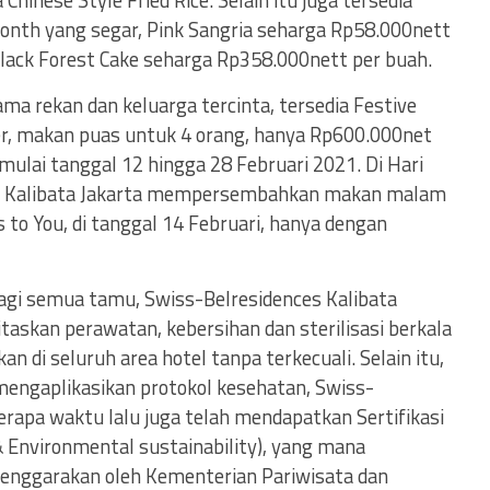
 Chinese Style Fried Rice. Selain itu juga tersedia
onth yang segar, Pink Sangria seharga Rp58.000nett
Black Forest Cake seharga Rp358.000nett per buah.
 rekan dan keluarga tercinta, tersedia Festive
er, makan puas untuk 4 orang, hanya Rp600.000net
 mulai tanggal 12 hingga 28 Februari 2021. Di Hari
es Kalibata Jakarta mempersembahkan makan malam
to You, di tanggal 14 Februari, hanya dengan
i semua tamu, Swiss-Belresidences Kalibata
taskan perawatan, kebersihan dan sterilisasi berkala
an di seluruh area hotel tanpa terkecuali. Selain itu,
mengaplikasikan protokol kesehatan, Swiss-
erapa waktu lalu juga telah mendapatkan Sertifikasi
& Environmental sustainability), yang mana
elenggarakan oleh Kementerian Pariwisata dan