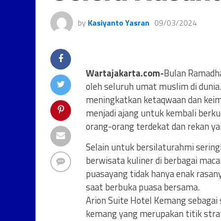
by
Kasiyanto Yasran
09/03/2024
Wartajakarta.com-
Bulan Ramadha
oleh seluruh umat muslim di duni
meningkatkan ketaqwaan dan keim
menjadi ajang untuk kembali berk
orang-orang terdekat dan rekan ya
Selain untuk bersilaturahmi seri
berwisata kuliner di berbagai ma
puasayang tidak hanya enak rasa
saat berbuka puasa bersama.
Arion Suite Hotel Kemang sebagai s
kemang yang merupakan titik strat