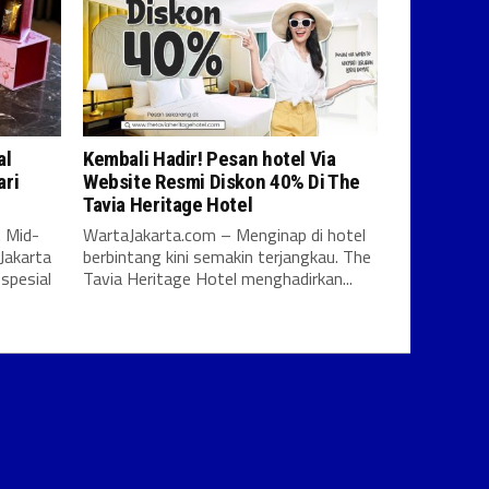
al
Kembali Hadir! Pesan hotel Via
ari
Website Resmi Diskon 40% Di The
Tavia Heritage Hotel
 Mid-
WartaJakarta.com – Menginap di hotel
Jakarta
berbintang kini semakin terjangkau. The
spesial
Tavia Heritage Hotel menghadirkan...