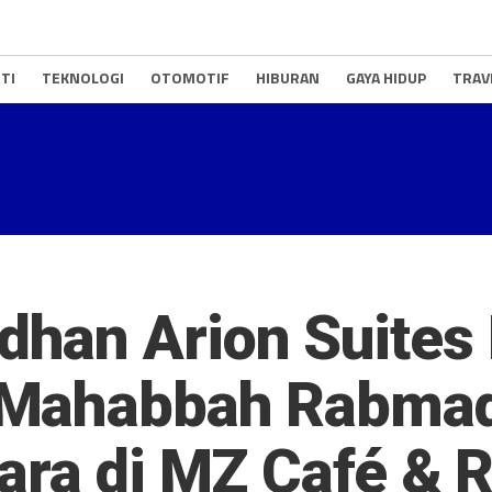
TI
TEKNOLOGI
OTOMOTIF
HIBURAN
GAYA HIDUP
TRAV
han Arion Suites
Mahabbah Rabmadh
ara di MZ Café & 