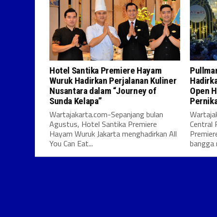
Hotel Santika Premiere Hayam
Pullman
Wuruk Hadirkan Perjalanan Kuliner
Hadirk
Nusantara dalam “Journey of
Open H
Sunda Kelapa”
Pernik
Wartajakarta.com-Sepanjang bulan
Wartaja
Agustus, Hotel Santika Premiere
Central 
Hayam Wuruk Jakarta menghadirkan All
Premier
You Can Eat...
bangga 